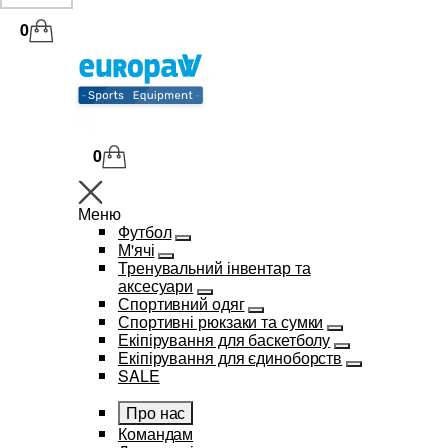
0
0
Меню
Футбол
М'ячі
Тренувальний інвентар та
аксесуари
Спортивний одяг
Спортивні рюкзаки та сумки
Екіпірування для баскетболу
Екіпірування для єдиноборств
SALE
Про нас
Командам