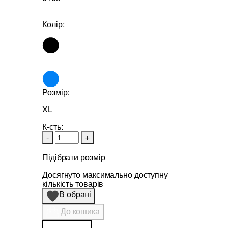
Колір:
Розмір:
XL
К-сть:
-
+
Підібрати розмір
Досягнуто максимально доступну
кількість товарів
В обрані
До кошика