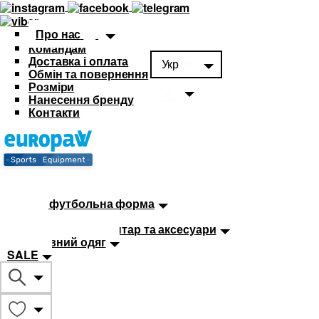
Про нас
Командам
Доставка і оплата
Укр
Обмін та повернення
Розміри
Нанесення бренду
Контакти
Каталог
Футбольна форма
Дитяча футбольна форма
М'ячі
Тренувальний інвентар та аксесуари
Спортивний одяг
SALE