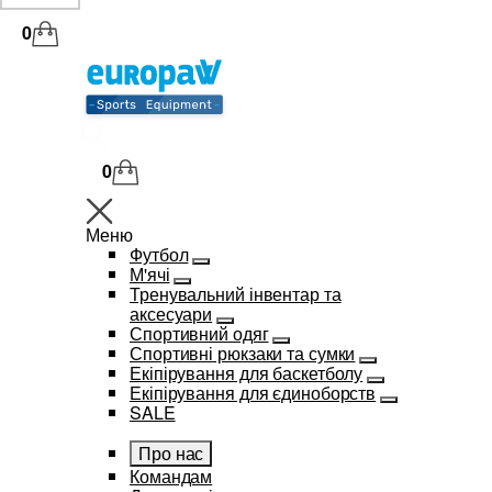
0
0
Меню
Футбол
М'ячі
Тренувальний інвентар та
аксесуари
Спортивний одяг
Спортивні рюкзаки та сумки
Екіпірування для баскетболу
Екіпірування для єдиноборств
SALE
Про нас
Командам