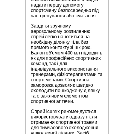
надати першу допомогу
спортсмену безпосередньо під
час тренування або змагання.
Завдяки зручному
аерозольному розпиленню
спрей легко наноситься на
необхідну ділянку тіла без
прямого контакту зі шкірою.
Балон об'ємом 400 мл підходить
як для професійних спортивних
команд, так і для
індивідуального використання
тренерами, фізіотерапевтами та
спортсменами. Спортивна
заморозка дозволяє швидко
охолодити пошкоджену ділянку
та є важливим елементом
спортивної аптечки.
Спрей Icemix рекомендується
використовувати одразу після
отримання спортивної травми
для тимчасового охолодження
ушкодженої ділянки. Засіб