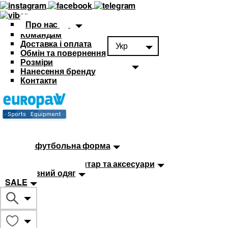
Про нас
Командам
Доставка і оплата
Укр
Обмін та повернення
Розміри
Нанесення бренду
Контакти
Каталог
Футбольна форма
Дитяча футбольна форма
М'ячі
Тренувальний інвентар та аксесуари
Спортивний одяг
SALE