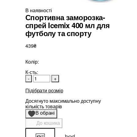
В наявності
Спортивна заморозка-
спрей Icemix 400 мл для
футболу та спорту
439₴
Колір:
К-сть:
-
+
Підібрати розмір
Досягнуто максимально доступну
кількість товарів
В обрані
До кошика