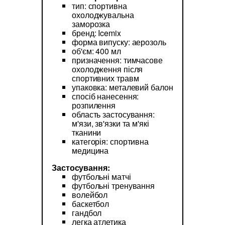
тип: спортивна
охолоджувальна
заморозка
бренд: Icemix
форма випуску: аерозоль
об'єм: 400 мл
призначення: тимчасове
охолодження після
спортивних травм
упаковка: металевий балон
спосіб нанесення:
розпилення
область застосування:
м'язи, зв'язки та м'які
тканини
категорія: спортивна
медицина
Застосування:
футбольні матчі
футбольні тренування
волейбол
баскетбол
гандбол
легка атлетика