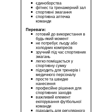
єдиноборства
фітнес та тренажерний зал
спортивні змагання
спортивна аптечка
команди
Переваги:
готовий до використання в
будь-який момент
не потребує льоду або
холодних компресів
зручний під час спортивних
змагань
легко поміщається у
спортивну сумку
підходить для тренерів і
медичного персоналу
просте та швидке
нанесення
професійне рішення для
спортивних заходів
важливий елемент
екіпірування футбольної
команди
підходить для регулярного