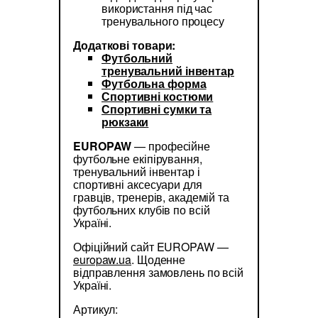
використання під час
тренувального процесу
Додаткові товари:
Футбольний
тренувальний інвентар
Футбольна форма
Спортивні костюми
Спортивні сумки та
рюкзаки
EUROPAW
— професійне
футбольне екіпірування,
тренувальний інвентар і
спортивні аксесуари для
гравців, тренерів, академій та
футбольних клубів по всій
Україні.
Офіційний сайт EUROPAW —
europaw.ua
. Щоденне
відправлення замовлень по всій
Україні.
Артикул: