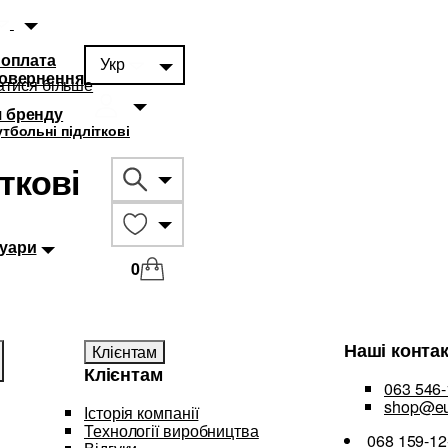
 оплата
Укр
повернення
атися більше
 бренду
тбольні підліткові
ткові
суари
0
Наші конта
Клієнтам
Клієнтам
063 546-
shop@eu
Історія компанії
Технології виробництва
068 159-12