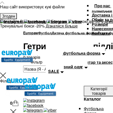
Про нас
Наш сайт використовує кукі файли
Командам
Доставка і
Згоден
Обмін та 
Екіпіруйте Вашу команду в Europaw зі знижкою до -30%
Дізн
Розміри
Тренувальні бокси -20%
Дізнатися більше
Нанесення
Europaw
Футбол
Дитяча футбольна форма
Гетри фу
Контакти
Гетри футбольні підлі
Каталог
Футбольна форма
Дитяча футбольна форма
0 товарів
М'ячі
Фільтр
Тренувальний інвентар та аксе
Спортивний одяг
SALE
Фільтр
Категорії
товарів
Каталог
0
Футбольна