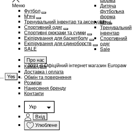
форма
Меню
Дитяча
Футбол
футбольна
М'ячі
форма
Тренувальний інвентар та аксесуари
М'ячі
Спортивний одяг
Тренувальний
Спортивні рюкзаки та сумки
інвентар
Екіпірування для баскетболу
Спортивний
Екіпірування для єдиноборств
одяг
SALE
Sale
Про нас
2021 © Офіційний інтернет магазин Europaw
Командам
Доставка і оплата
...
Yes
...
Обмін та повернення
Розміри
Нанесення бренду
Контакти
Укр
Вхід
Улюблене