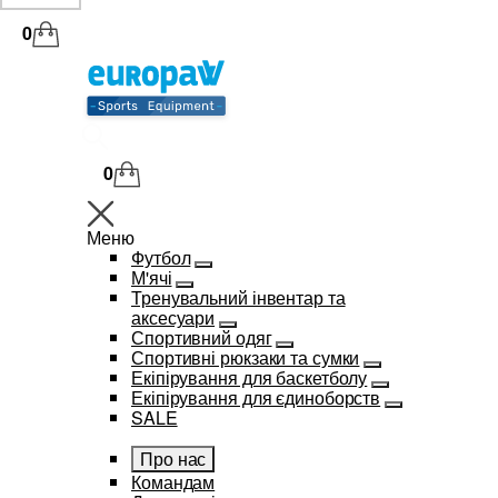
0
0
Меню
Футбол
М'ячі
Тренувальний інвентар та
аксесуари
Спортивний одяг
Спортивні рюкзаки та сумки
Екіпірування для баскетболу
Екіпірування для єдиноборств
SALE
Про нас
Командам