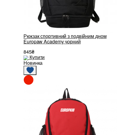
Рюкзак спортивний з подвійним дном
Europaw Academy чорний
845₴
Купити
Новинка