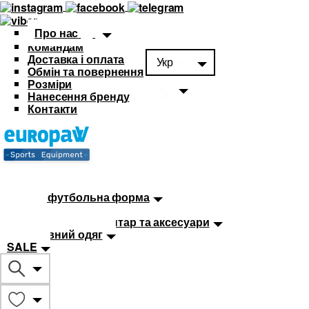
Про нас
Командам
Доставка і оплата
Укр
Обмін та повернення
Розміри
Нанесення бренду
Контакти
Каталог
Футбольна форма
Дитяча футбольна форма
М'ячі
Тренувальний інвентар та аксесуари
Спортивний одяг
SALE