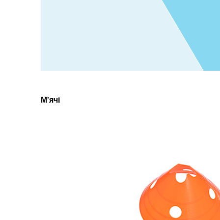
М'ячі