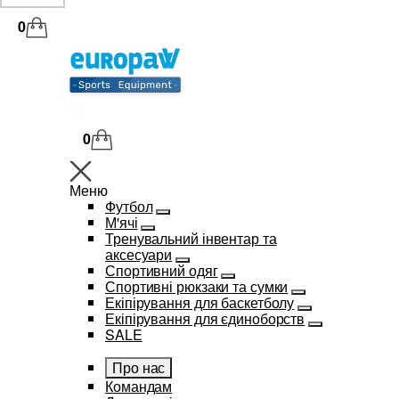
0
0
Меню
Футбол
М'ячі
Тренувальний інвентар та
аксесуари
Спортивний одяг
Спортивні рюкзаки та сумки
Екіпірування для баскетболу
Екіпірування для єдиноборств
SALE
Про нас
Командам