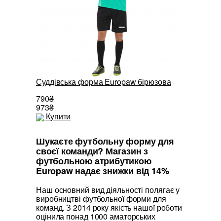
Суддівська форма Europaw бірюзова
Суддівсь
790₴
790₴
973₴
973₴
Купити
Купити
Шукаєте футбольну форму для
своєї команди? Магазин з
футбольною атрибутикою
Europaw надає знижки від 14%
Наш основний вид діяльності полягає у
виробництві футбольної форми для
команд. З 2014 року якість нашої роботи
оцінила понад 1000 аматорських