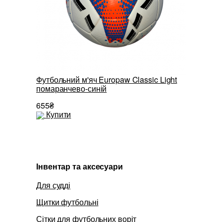
Футбольний м'яч Europaw Classic Light
помаранчево-синій
Манiшка 
655₴
167₴
Купити
Купити
Інвентар та аксесуари
Для судді
Щитки футбольні
Сітки для футбольних воріт