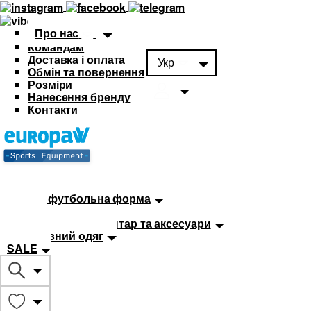
Про нас
Командам
Доставка і оплата
Укр
Обмін та повернення
Розміри
Нанесення бренду
Контакти
Каталог
Футбольна форма
Дитяча футбольна форма
М'ячі
Тренувальний інвентар та аксесуари
Спортивний одяг
SALE