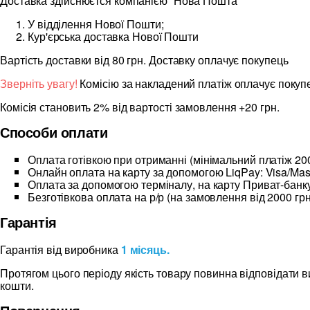
Доставка здійснюєтся компанією “Нова Пошта”
У відділення Нової Пошти;
Кур'єрська доставка Нової Пошти
Вартість доставки від 80 грн. Доставку оплачує покупець
Зверніть увагу!
Комісію за накладений платіж оплачує покуп
Комісія становить 2% від вартості замовлення +20 грн.
Способи оплати
Оплата готівкою при отриманні (мінімальний платіж 200
Онлайн оплата на карту за допомогою LiqPay: Visa/Mas
Оплата за допомогою терміналу, на карту Приват-банку
Безготівкова оплата на р/р (на замовлення від 2000 грн
Гарантія
Гарантія від виробника
1 місяць.
Протягом цього періоду якість товару повинна відповідати 
кошти.