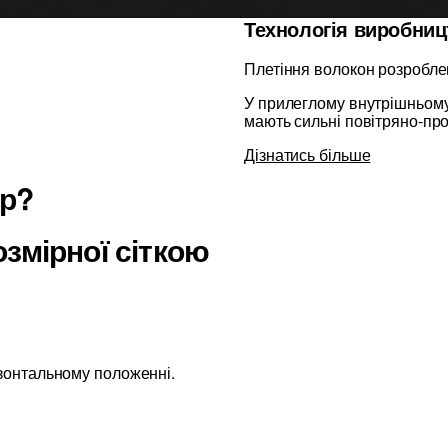
Технологія виробниц
Плетіння волокон розробле
У прилеглому внутрішньому 
мають сильні повітряно-про
Дізнатись більше
ір?
змірної сіткою
изонтальному положенні.