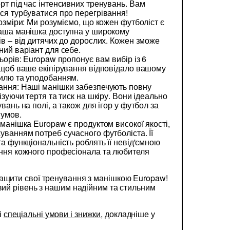
рт під час інтенсивних тренувань. Вам
ся турбуватися про перегрівання!
розміри: Ми розуміємо, що кожен футболіст є
наша манішка доступна у широкому
ів – від дитячих до дорослих. Кожен зможе
ний варіант для себе.
ьорів: Europaw пропонує вам вибір із 6
 щоб ваше екіпірування відповідало вашому
тилю та уподобанням.
ання: Наші манішки забезпечують повну
ізуючи тертя та тиск на шкіру. Вони ідеально
вань на полі, а також для ігор у футбол за
 умов.
 манішка Europaw є продуктом високої якості,
уванням потреб сучасного футболіста. Її
та функціональність роблять її невід'ємною
ання кожного професіонала та любителя
ащити свої тренування з манішкою Europaw!
овий рівень з нашим надійним та стильним
і
спеціальні умови і знижки
, докладніше у