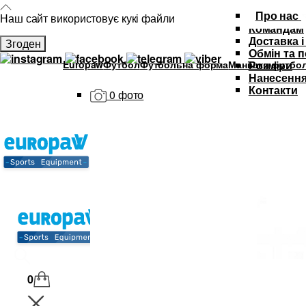
Про нас
Наш сайт використовує кукі файли
Командам
Доставка і
Згоден
Обмін та 
Europaw
Футбол
Футбольна форма
Манішки футбол
Розміри
Нанесення
Контакти
0 фото
Каталог
Футбольна форма
Дитяча футбольна форма
М'ячі
Тренувальний інвентар та аксе
Спортивний одяг
SALE
0