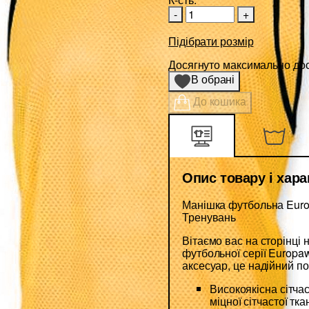
-
+
Підібрати розмір
Досягнуто максимально дост
В обрані
До кошика
Опис товару і хар
Манішка футбольна Euro
Тренувань
Вітаємо вас на сторінці
футбольної серії Europa
аксесуар, це надійний по
Високоякісна сітча
міцної сітчастої т