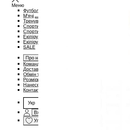
Меню
Футбол
М'ячі
Тренувальний інвентар та аксесуари
Спортивний одяг
Спортивні рюкзаки та сумки
Екіпірування для баскетболу
Екіпірування для єдиноборств
SALE
Про нас
Командам
Доставка і оплата
Обмін та повернення
Розміри
Нанесення бренду
Контакти
Укр
Вхід
Улюблене