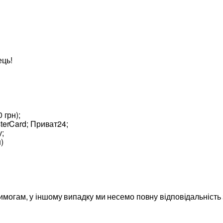
ець!
 грн);
terCard; Приват24;
;
)
вимогам, у іншому випадку ми несемо повну відповідальність