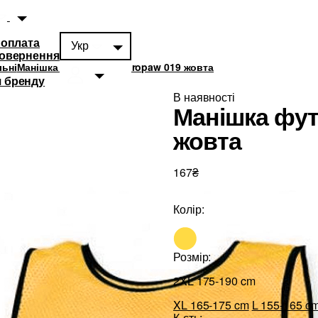
 оплата
Укр
повернення
ьні
Манішка футбольна Europaw 019 жовта
 бренду
В наявності
Манішка фут
жовта
167₴
суари
0
Колір:
Розмір:
2XL 175-190 cm
XL 165-175 cm
L 155-165 c
К-сть: