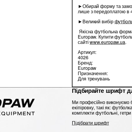
►Обирай форму та зам
лише з передоплатою в 
►Великий вибір
футболь
Якісна футбольна форма
Europaw. Купити футбо
сайті
www.europaw.ua
.
Артикул:
4026
Бренд:
Europaw
Призначення:
Для тренувань
Підбирайте шрифт д
Ми професійно виконуємо б
екіпіровку, такі як: футбол
комплекти футбольні, гетри 
Підібрати шрифт