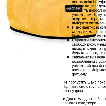
вентиляцію і комфо
більше не доведеть
Дитячі та дорослі 
унікальним. Тому 
асортименті розмір
підібрати оптималь
Різноманітність кол
стильних кольорів,
індивідуальному с
Переваги використ
свободу руху, мінім
підходять для трену
будь-яких погодних
Унікальність: Наша
розробленим з урах
унікальний дизайн 
частиною екіпірув
футболу.
Не пропустіть шанс покр
Підніміть свою гру на н
аксесуаром.
►Для команд розроблен
нашого менеджера.