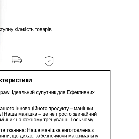
упну кількість товарів
актеристики
paw: Ідеальний супутник для Ефективних
 нашого інноваційного продукту – манішки
w! Наша манішка – це не просто звичайний
мічник на кожному тренуванні. І ось чому:
ста тканина: Наша манішка виготовлена з
канини, що дихає, забезпечуючи максимальну