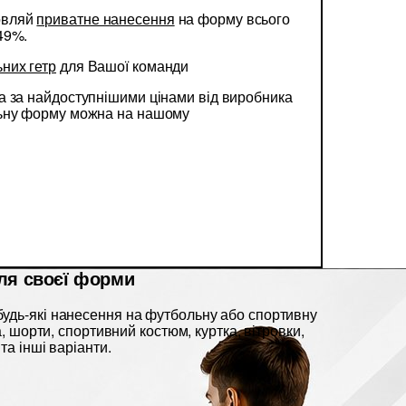
овляй
приватне нанесення
на форму всього
49%.
них гетр
для Вашої команди
 за найдоступнішими цінами від виробника
льну форму можна на нашому
ля своєї форми
удь-які нанесення на футбольну або спортивну
ка, шорти, спортивний костюм, куртка, вітровки,
та інші варіанти.