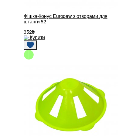
Фішка-Конус Europaw з отворами для
штанги 52
352₴
Купити