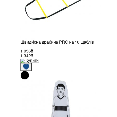
Швидкісна драбина PRO на 10 щаблів
1 056₴
1 342₴
Купити