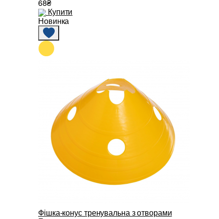
68₴
Купити
Новинка
Фішка-конус тренувальна з отворами