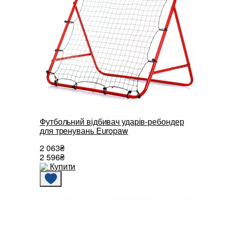
Футбольний відбивач ударів-ребондер
для тренувань Europaw
2 063₴
2 596₴
Купити