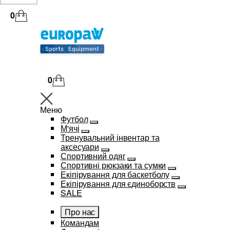
0
0
Меню
Футбол
М'ячі
Тренувальний інвентар та
аксесуари
Спортивний одяг
Спортивні рюкзаки та сумки
Екіпірування для баскетболу
Екіпірування для єдиноборств
SALE
Про нас
Командам