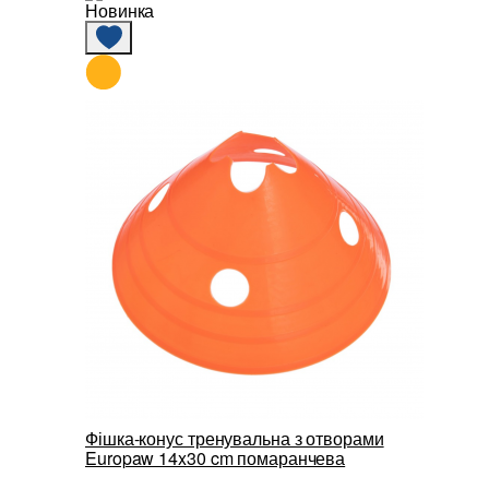
Новинка
Фішка-конус тренувальна з отворами
Europaw 14x30 cm помаранчева