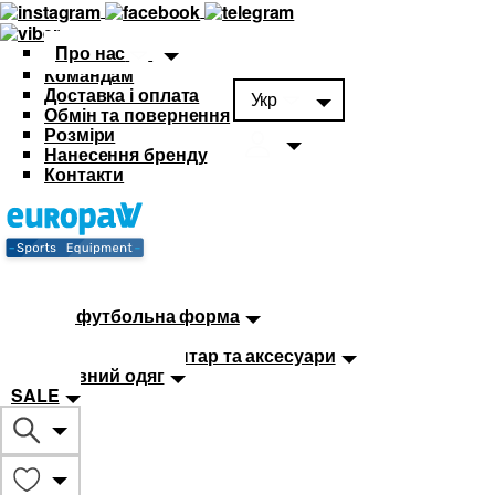
Про нас
Командам
Доставка і оплата
Укр
Обмін та повернення
Розміри
Нанесення бренду
Контакти
Каталог
Футбольна форма
Дитяча футбольна форма
М'ячі
Тренувальний інвентар та аксесуари
Спортивний одяг
SALE