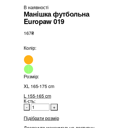
В наявності
Манiшка футбольна
Europaw 019
167₴
Колір:
Розмір:
XL 165-175 cm
L 155-165 cm
К-сть:
-
+
Підібрати розмір
Досягнуто максимально доступну