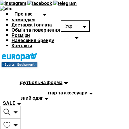
Про нас
Командам
Доставка і оплата
Укр
Обмін та повернення
Розміри
Нанесення бренду
Контакти
Каталог
Футбольна форма
Дитяча футбольна форма
М'ячі
Тренувальний інвентар та аксесуари
Спортивний одяг
SALE