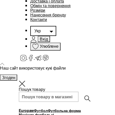
Доставка і оплата
Обмін та повернення
Розміри
Нанесення бренду
Контакти
Укр
Вхід
Улюблене
Наш сайт використовує кукі файли
Згоден
Пошук товару
Europaw
Футбол
Футбольна форма
Манішки футбольні