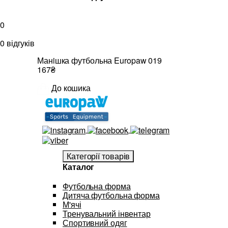
0
0 відгуків
Манiшка футбольна Europaw 019
167₴
До кошика
Категорії товарів
Каталог
Футбольна форма
Дитяча футбольна форма
М'ячі
Тренувальний інвентар
Спортивний одяг