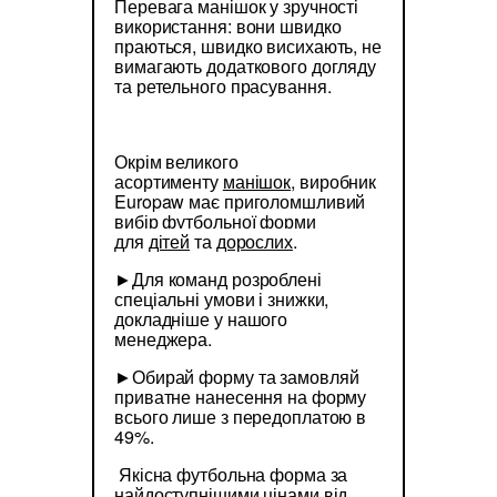
Перевага манішок у зручності
використання: вони швидко
праються, швидко висихають, не
вимагають додаткового догляду
та ретельного прасування.
Окрім великого
асортименту
манішок
, виробник
Europaw має приголомшливий
вибір футбольної форми
для
дітей
та
дорослих
.
►Для команд розроблені
спеціальні умови і знижки,
докладніше у нашого
менеджера.
►Обирай форму та замовляй
приватне нанесення на форму
всього лише з передоплатою в
49%.
Якісна футбольна форма за
найдоступнішими цінами від