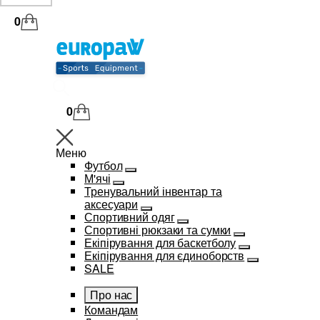
0
0
Меню
Футбол
М'ячі
Тренувальний інвентар та
аксесуари
Спортивний одяг
Спортивні рюкзаки та сумки
Екіпірування для баскетболу
Екіпірування для єдиноборств
SALE
Про нас
Командам