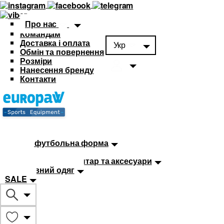
Про нас
Командам
Доставка і оплата
Укр
Обмін та повернення
Розміри
Нанесення бренду
Контакти
Каталог
Футбольна форма
Дитяча футбольна форма
М'ячі
Тренувальний інвентар та аксесуари
Спортивний одяг
SALE