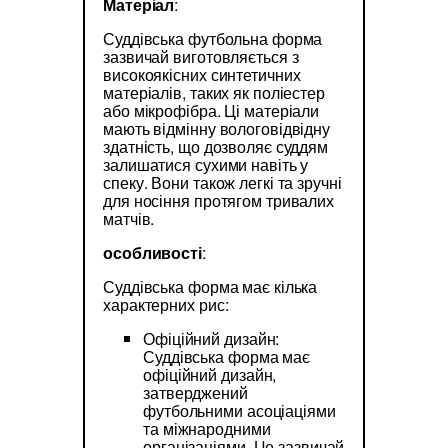
Матеріал
:
Суддівська футбольна форма
зазвичай виготовляється з
високоякісних синтетичних
матеріалів, таких як поліестер
або мікрофібра. Ці матеріали
мають відмінну вологовідвідну
здатність, що дозволяє суддям
залишатися сухими навіть у
спеку. Вони також легкі та зручні
для носіння протягом тривалих
матчів.
особливості
:
Суддівська форма має кілька
характерних рис:
Офіційний дизайн:
Суддівська форма має
офіційний дизайн,
затверджений
футбольними асоціаціями
та міжнародними
організаціями. Це зазвичай