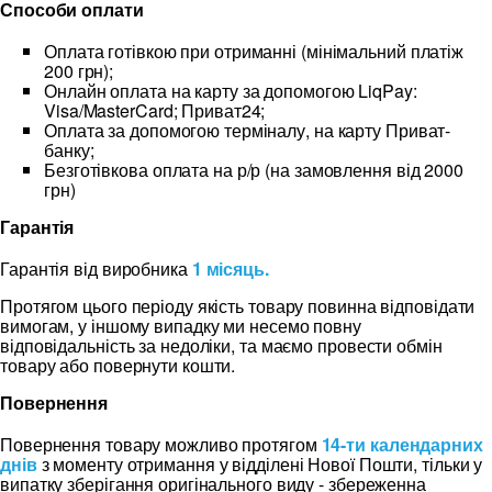
Способи оплати
Оплата готівкою при отриманні (мінімальний платіж
200 грн);
Онлайн оплата на карту за допомогою LiqPay:
Visa/MasterCard; Приват24;
Оплата за допомогою терміналу, на карту Приват-
банку;
Безготівкова оплата на р/р (на замовлення від 2000
грн)
Гарантія
Гарантія від виробника
1 місяць.
Протягом цього періоду якість товару повинна відповідати
вимогам, у іншому випадку ми несемо повну
відповідальність за недоліки, та маємо провести обмін
товару або повернути кошти.
Повернення
Повернення товару можливо протягом
14-ти календарних
днів
з моменту отримання у відділені Нової Пошти, тільки у
випатку зберігання оригінального виду - збереженна