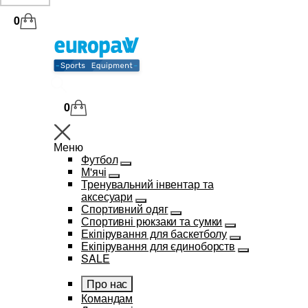
0
0
Меню
Футбол
М'ячі
Тренувальний інвентар та
аксесуари
Спортивний одяг
Спортивні рюкзаки та сумки
Екіпірування для баскетболу
Екіпірування для єдиноборств
SALE
Про нас
Командам