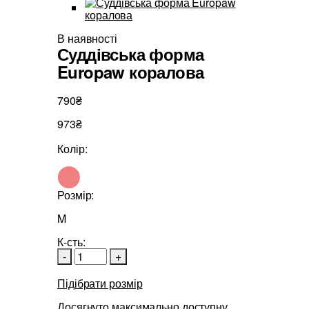
В наявності
Суддівська форма
Europaw коралова
790₴
973₴
Колір:
Розмір:
M
К-сть:
-
+
Підібрати розмір
Досягнуто максимально доступну