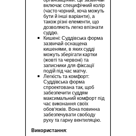
включає специфічний колір
(часто чорний, хоча можуть
бути й інші варіанти), а
також різні елементи, що
дозволяють легко впізнати
суддю.
Кишені: Суддівська форма
зазвичай оснащена
кишенями, в яких судді
можуть зберігати картки
(жовті та червоні) та
записники для фіксації
подій під час матчу.
Легкість та комфорт:
Суддівська форма
спроектована так, щоб
забезпечити суддям
максимальний комфорт під
час виконання своїх
обов'язків. Вона повинна
забезпечувати свободу
руху та гарну вентиляцію.
Використання
: