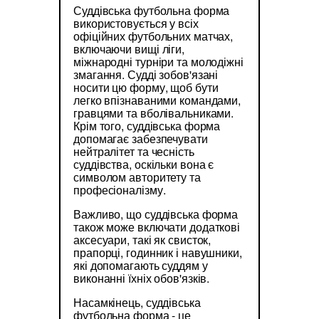
Суддівська футбольна форма
використовується у всіх
офіційних футбольних матчах,
включаючи вищі ліги,
міжнародні турніри та молодіжні
змагання. Судді зобов'язані
носити цю форму, щоб бути
легко впізнаваними командами,
гравцями та вболівальниками.
Крім того, суддівська форма
допомагає забезпечувати
нейтралітет та чесність
суддівства, оскільки вона є
символом авторитету та
професіоналізму.
Важливо, що суддівська форма
також може включати додаткові
аксесуари, такі як свисток,
прапорці, годинник і навушники,
які допомагають суддям у
виконанні їхніх обов'язків.
Насамкінець, суддівська
футбольна форма - це