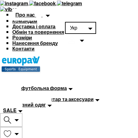
Про нас
Командам
Доставка і оплата
Укр
Обмін та повернення
Розміри
Нанесення бренду
Контакти
Каталог
Футбольна форма
Дитяча футбольна форма
М'ячі
Тренувальний інвентар та аксесуари
Спортивний одяг
SALE