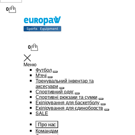
0
0
Меню
Футбол
М'ячі
Тренувальний інвентар та
аксесуари
Спортивний одяг
Спортивні рюкзаки та сумки
Екіпірування для баскетболу
Екіпірування для єдиноборств
SALE
Про нас
Командам