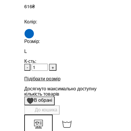
616₴
Колір:
Розмір:
L
К-сть:
-
+
Підібрати розмір
Досягнуто максимально доступну
кількість товарів
В обрані
До кошика