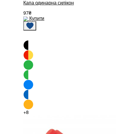
Капа одинарна силікон
97₴
Купити
+8