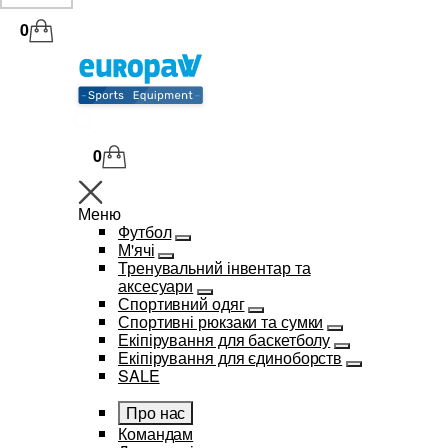
0
0
Меню
Футбол
М'ячі
Тренувальний інвентар та
аксесуари
Спортивний одяг
Спортивні рюкзаки та сумки
Екіпірування для баскетболу
Екіпірування для єдиноборств
SALE
Про нас
Командам