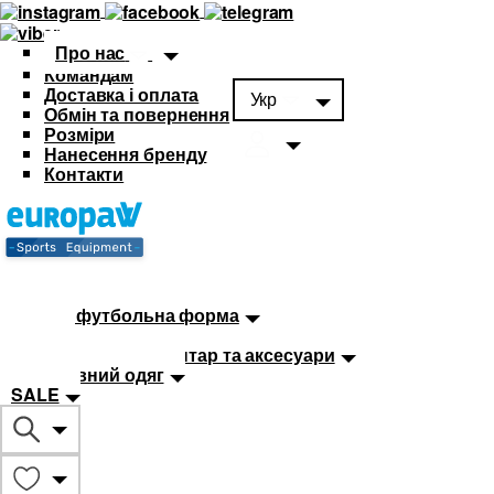
Про нас
Командам
Доставка і оплата
Укр
Обмін та повернення
Розміри
Нанесення бренду
Контакти
Каталог
Футбольна форма
Дитяча футбольна форма
М'ячі
Тренувальний інвентар та аксесуари
Спортивний одяг
SALE