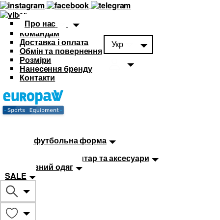
Про нас
Командам
Доставка і оплата
Укр
Обмін та повернення
Розміри
Нанесення бренду
Контакти
Каталог
Футбольна форма
Дитяча футбольна форма
М'ячі
Тренувальний інвентар та аксесуари
Спортивний одяг
SALE