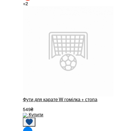
+2
Фути для карате W гомілка + стопа
549₴
Купити