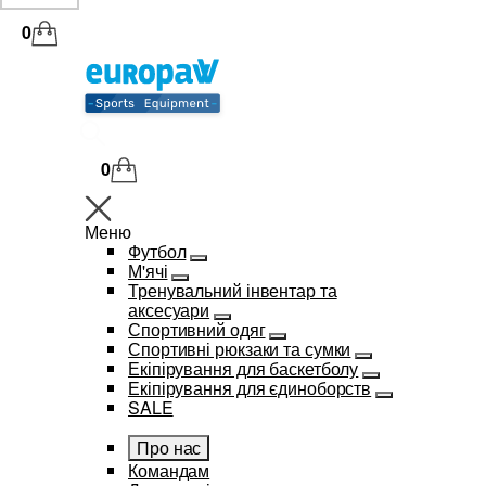
0
0
Меню
Футбол
М'ячі
Тренувальний інвентар та
аксесуари
Спортивний одяг
Спортивні рюкзаки та сумки
Екіпірування для баскетболу
Екіпірування для єдиноборств
SALE
Про нас
Командам