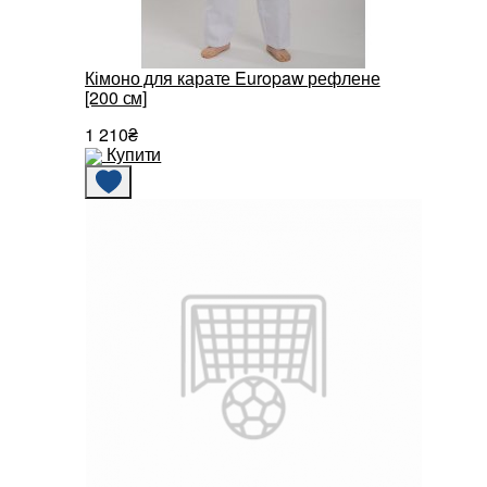
Кімоно для карате Europaw рефлене
[200 см]
1 210₴
Купити