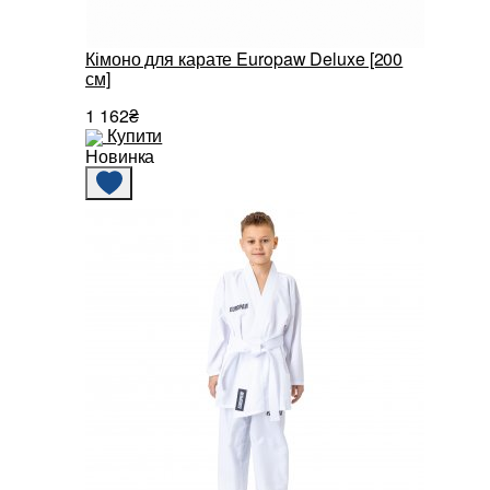
Кімоно для карате Europaw Deluxe [200
см]
1 162₴
Купити
Новинка