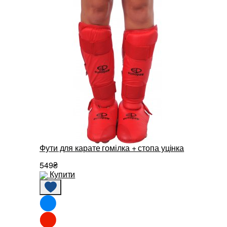
Фути для карате гомілка + стопа уцінка
549₴
Купити