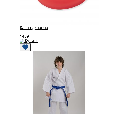
Капа одинарна
145₴
Купити