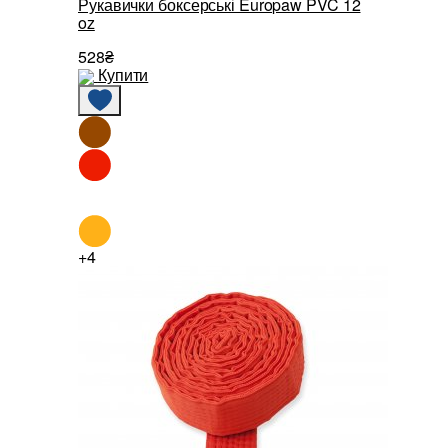
Рукавички боксерські Europaw PVC 12
oz
528₴
Купити
+4