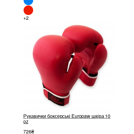
+2
Рукавички боксерські Europaw шкіра 10
oz
726₴