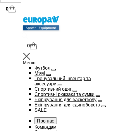
0
0
Меню
Футбол
М'ячі
Тренувальний інвентар та
аксесуари
Спортивний одяг
Спортивні рюкзаки та сумки
Екіпірування для баскетболу
Екіпірування для єдиноборств
SALE
Про нас
Командам