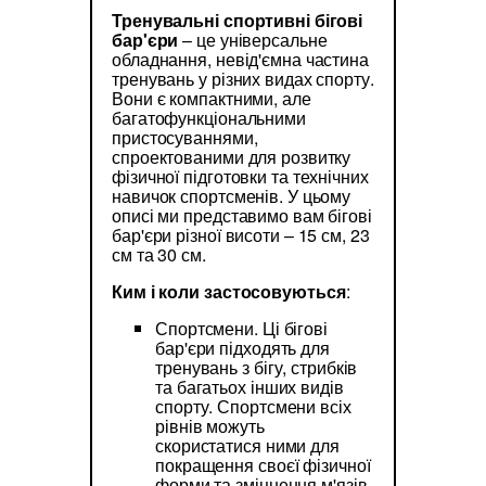
Тренувальні спортивні бігові
бар'єри
– це універсальне
обладнання, невід'ємна частина
тренувань у різних видах спорту.
Вони є компактними, але
багатофункціональними
пристосуваннями,
спроектованими для розвитку
фізичної підготовки та технічних
навичок спортсменів. У цьому
описі ми представимо вам бігові
бар'єри різної висоти – 15 см, 23
см та 30 см.
Ким і коли застосовуються
:
Спортсмени. Ці бігові
бар'єри підходять для
тренувань з бігу, стрибків
та багатьох інших видів
спорту. Спортсмени всіх
рівнів можуть
скористатися ними для
покращення своєї фізичної
форми та зміцнення м'язів.