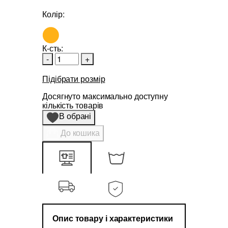
Колір:
К-сть:
-
+
Підібрати розмір
Досягнуто максимально доступну
кількість товарів
В обрані
До кошика
Опис товару і характеристики