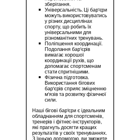
зберігання.
Універсальність. Ці бар'єри
можуть використовуватись
у різних дисциплінах
спорту, що робить їх
універсальними для
різноманітних тренувань.
Поліпшення координації.
Подолання бар'єрів
вимагає хорошої
координації рухів, що
допомагає спортсменам
стати спритнішими.
Фізична підготовка.
Використання бігових
бар'єрів сприяє зміцненню
м'язів та розвитку фізичної
сили.
Наші бігові бар'єри є ідеальним
обладнанням для спортсменів,
тренерів і фітнес-інструкторів,
які прагнуть досягти кращих
результатів у своїх тренуваннях.
З їхньою допомогою, ви зможете