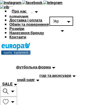
Про нас
Командам
Доставка і оплата
Укр
Обмін та повернення
Розміри
Нанесення бренду
Контакти
Каталог
Футбольна форма
Дитяча футбольна форма
М'ячі
Тренувальний інвентар та аксесуари
Спортивний одяг
SALE