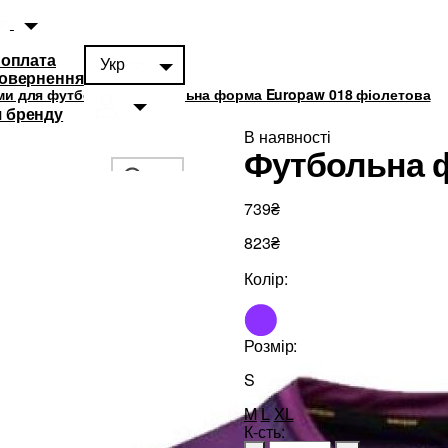
 оплата
Укр
повернення
и для футболістів
Футбольна форма Europaw 018 фіолетова
 бренду
В наявності
Футбольна 
739₴
823₴
суари
0
Колір:
Розмір:
S
M
L
XL
К-сть: