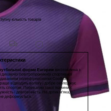
упну кількість товарів
актеристики
футбольної форми Europaw
виготовлена з
ї дихаючої повітропроникної спортивної
одаванням поліефірної нитки CoolMax.
раще відводить вологу і добре охолоджує
нять спортом. Перевагою такої тканини є
ужність і довговічність. На дотик м'яка,
 не деформується.