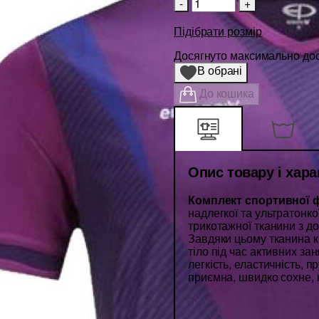
-
+
Підібрати розмір
Досягнуто максимально дост
В обрані
До кошика
Опис товару і хар
Комплект спортивної 
надлегкої та ультратонко
трикотажної тканини з д
Завдяки цьому тканина к
тіло під час активних за
легкість, еластичність, пр
приємна, швидко сохне,