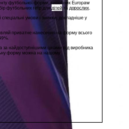
енту футбольної форми, виробник Europaw
ір футбольних гетр для
дітей
та
дорослих
.
спеціальні умови і знижки, докладніше у
вляй приватне нанесення на форму всього
49%.
 за найдоступнішими цінами від виробника
льну форму можна на нашому