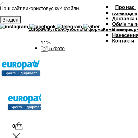
Про нас
Наш сайт використовує кукі файли
Командам
Доставка і
Згоден
Обмін та 
Europaw
Футбол
Футбольна форма
Комплекти форм
Розміри
Нанесення
Контакти
11%
5 фото
Каталог
Футбольна форма
Дитяча футбольна форма
М'ячі
Тренувальний інвентар та аксе
Спортивний одяг
SALE
0