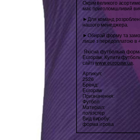
Окрім великого асортим
має приголомшливий виб
►Для команд розроблені 
нашого менеджера.
►Обирай форму та замо
лише з передоплатою в 
Якісна футбольна форма
Europaw. Купити футбо
сайті
www.europaw.ua
.
Артикул:
2526
Бренд:
Europaw
Призначення:
Футбол
Матеріал:
поліэстер
Вид виробу:
форма ігрова