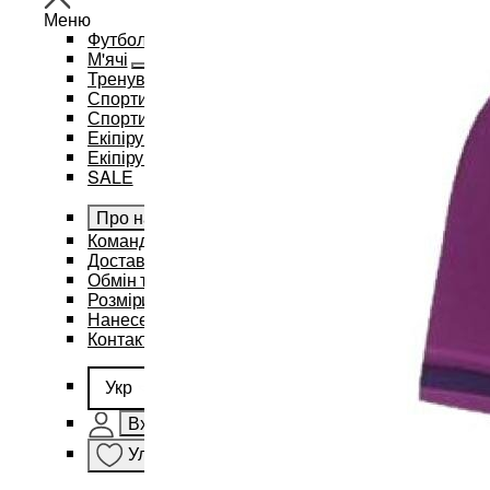
Меню
Футбол
М'ячі
Тренувальний інвентар та аксесуари
Спортивний одяг
Спортивні рюкзаки та сумки
Екіпірування для баскетболу
Екіпірування для єдиноборств
SALE
Про нас
Командам
Доставка і оплата
Обмін та повернення
Розміри
Нанесення бренду
Контакти
Укр
Вхід
Улюблене