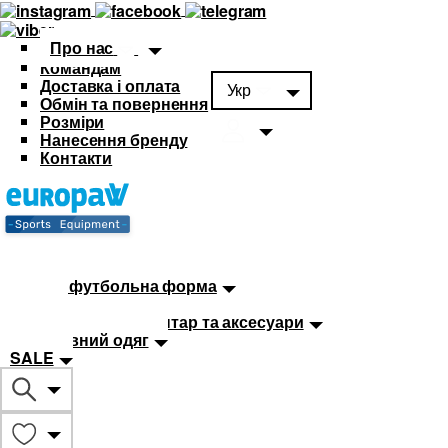
Про нас
Командам
Доставка і оплата
Укр
Обмін та повернення
Розміри
Нанесення бренду
Контакти
Каталог
Футбольна форма
Дитяча футбольна форма
М'ячі
Тренувальний інвентар та аксесуари
Спортивний одяг
SALE