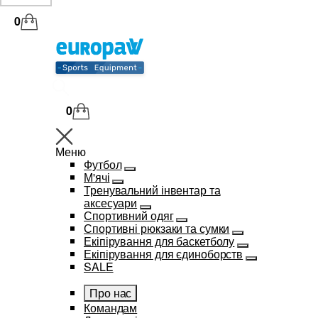
0
0
Меню
Футбол
М'ячі
Тренувальний інвентар та
аксесуари
Спортивний одяг
Спортивні рюкзаки та сумки
Екіпірування для баскетболу
Екіпірування для єдиноборств
SALE
Про нас
Командам