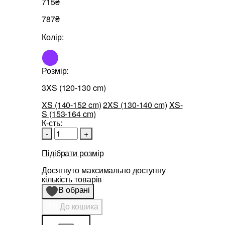
715₴
787₴
Колір:
Розмір:
3XS (120-130 cm)
XS (140-152 cm)
2XS (130-140 cm)
XS-
S (153-164 cm)
К-сть:
-
+
Підібрати розмір
Досягнуто максимально доступну
кількість товарів
В обрані
До кошика