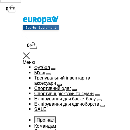
0
0
Меню
Футбол
М'ячі
Тренувальний інвентар та
аксесуари
Спортивний одяг
Спортивні рюкзаки та сумки
Екіпірування для баскетболу
Екіпірування для єдиноборств
SALE
Про нас
Командам