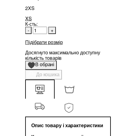
2XS
XS
К-сть:
-
+
Підібрати розмір
Досягнуто максимально доступну
кількість товарів
В обрані
До кошика
Опис товару і характеристики