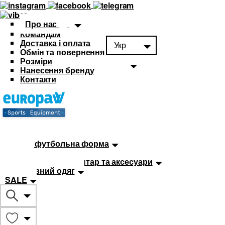
Про нас
Командам
Доставка і оплата
Укр
Обмін та повернення
Розміри
Нанесення бренду
Контакти
Каталог
Футбольна форма
Дитяча футбольна форма
М'ячі
Тренувальний інвентар та аксесуари
Спортивний одяг
SALE