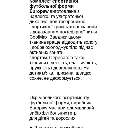
Комплект спортивної
футбольної форми
Europaw
виготовлена з
надлегкої та ультратонкої
дихаючої повітропроникної
спортивної трикотажної тканини
з додаванням поліефірної нитки
CoolMax. Завдяки цьому
тканина краще відводить вологу
і добре охолоджує тіло під час
активних занять
спортом. Перевагою такої
тканини є легкість, еластичність,
пружність і довговічність. На
дотик м'яка, приємна, швидко
сохне, не деформується.
Окрім великого асортименту
футбольної форми, виробник
Europaw має приголомшливий
вибір футбольних гетр
для
дітей
та
дорослих
.
►Для команд розроблені