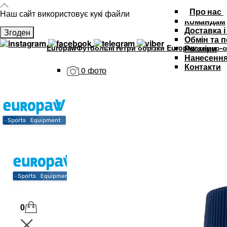
Про нас
Наш сайт використовує кукі файли
Командам
Доставка і
Згоден
Обмін та 
Europaw
Футбольні гетри обрізки Europaw темно-с
Розміри
Нанесення
Контакти
0 фото
Каталог
Футбольна форма
Дитяча футбольна форма
М'ячі
Тренувальний інвентар та аксе
Спортивний одяг
SALE
0