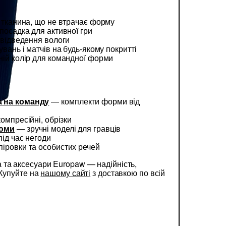
 тканина, що не втрачає форму
посадка для активної гри
 відведення вологи
вань і матчів на будь-якому покритті
ній колір для командної форми
 на команду
— комплекти форми від
омпресійні, обрізки
тюми
— зручні моделі для гравців
ід час негоди
піровки та особистих речей
та аксесуари Europaw — надійність,
 Купуйте на
нашому сайті
з доставкою по всій