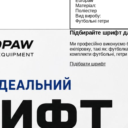
Europaw
Матеріал:
Поліестер
Вид виробу:
Футбольні гетри
Підбирайте шрифт д
Ми професійно виконуємо б
екіпіровку, такі як: футбол
комплекти футбольні, гетри 
Підібрати шрифт