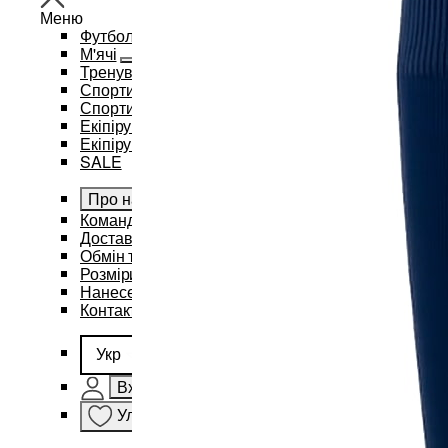
Меню
Футбол
М'ячі
Тренувальний інвентар та аксесуари
Спортивний одяг
Спортивні рюкзаки та сумки
Екіпірування для баскетболу
Екіпірування для єдиноборств
SALE
Про нас
Командам
Доставка і оплата
Обмін та повернення
Розміри
Нанесення бренду
Контакти
Укр
Вхід
Улюблене