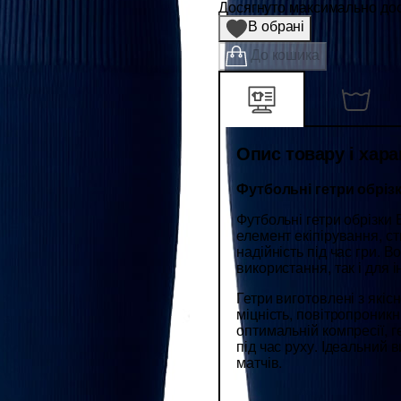
Досягнуто максимально дост
В обрані
До кошика
Опис товару і хар
Футбольні гетри обріз
Футбольні гетри обрізки
елемент екіпірування, с
надійність під час гри. 
використання, так і для 
Гетри виготовлені з якіс
міцність, повітропроникні
оптимальній компресії, г
під час руху. Ідеальний 
матчів.