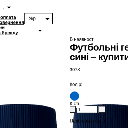
 оплата
Укр
повернення
ині
 бренду
В наявності
Футбольні г
сині – купи
307₴
суари
0
Колір:
К-сть:
-
+
Підібрати розмір