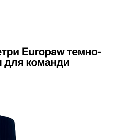
етри Europaw темно-
ти для команди