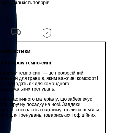
упну кількість товарів
актеристики
ки Europaw темно-сині
 Europaw темно-сині — це професійний
творений для гравців, яким важливі комфорт і
Вони підходять як для командного
індивідуальних тренувань.
ного еластичного матеріалу, що забезпечує
сть і зручну посадку на нозі. Завдяки
етри не сповзають і підтримують литкові м’язи
вибір для тренувань, товариських і офіційних