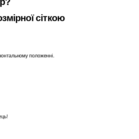
ір?
змірної сіткою
изонтальному положенні.
ець!