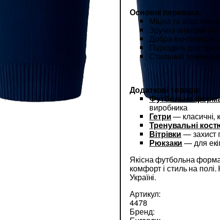
Основнi переваги:
Міцна та еластична
Зручна анатомічна 
Добра вентиляція і
Підходять для трену
Стильний темно-си
Додаткові товари:
Футбольна форма
виробника
Гетри
— класичні, к
Тренувальні кос
Вітрівки
— захист п
Рюкзаки
— для екі
Якісна футбольна форма 
комфорт і стиль на полі.
Україні.
Артикул:
4478
Бренд: