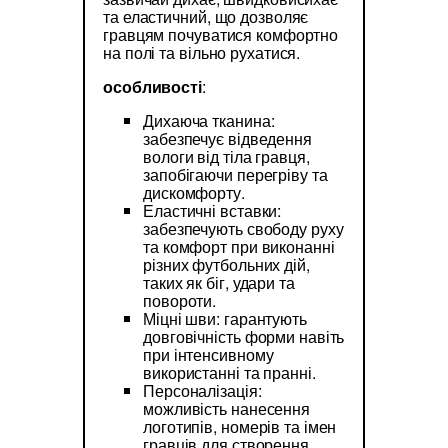
та еластичний, що дозволяє
гравцям почуватися комфортно
на полі та вільно рухатися.
особливості
:
Дихаюча тканина:
забезпечує відведення
вологи від тіла гравця,
запобігаючи перегріву та
дискомфорту.
Еластичні вставки:
забезпечують свободу руху
та комфорт при виконанні
різних футбольних дій,
таких як біг, удари та
повороти.
Міцні шви: гарантують
довговічність форми навіть
при інтенсивному
використанні та пранні.
Персоналізація:
можливість нанесення
логотипів, номерів та імен
гравців для створення