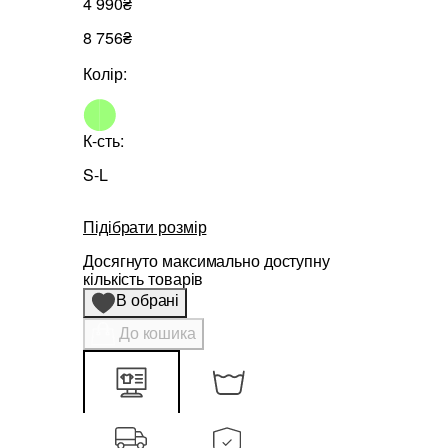
4 990₴
8 756₴
Колір:
К-сть:
S-L
Підібрати розмір
Досягнуто максимально доступну
кількість товарів
В обрані
До кошика