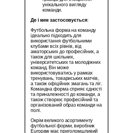
унікального вигляду
команди.
Де і ким застосовується
:
Футбольна форма на команду
ідеально підходить для
використання футбольними
клубами всіх рівнів, від
аматорських до професійних, а
також для шкільних,
університетських та молодіжних
команд. Він може
використовуватись у рамках
тренувань, товариських матчів,
а також офіційних змагань та ліг.
Командна форма сприяє єдності
та приналежності до команди, а
також створює професійний та
організований образ команди на
полі.
Окрім великого асортименту
футбольної форми, виробник
Europaw має приголомшливий