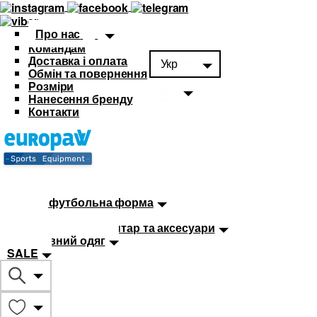
Про нас
Командам
Доставка і оплата
Укр
Обмін та повернення
Розміри
Нанесення бренду
Контакти
Каталог
Футбольна форма
Дитяча футбольна форма
М'ячі
Тренувальний інвентар та аксесуари
Спортивний одяг
SALE