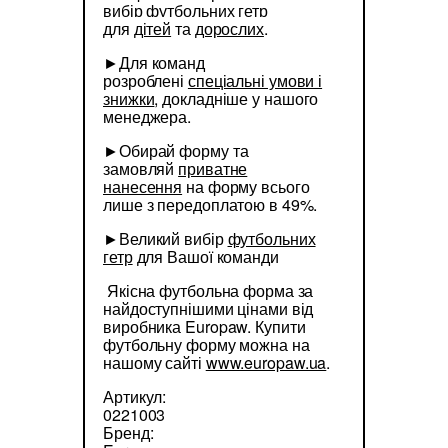
вибір футбольних гетр
для
дітей
та
дорослих
.
►Для команд
розроблені
спеціальні умови і
знижки
, докладніше у нашого
менеджера.
►Обирай форму та
замовляй
приватне
нанесення
на форму всього
лише з передоплатою в 49%.
►Великий вибір
футбольних
гетр
для Вашої команди
Якісна футбольна форма за
найдоступнішими цінами від
виробника Europaw. Купити
футбольну форму можна на
нашому сайті
www.europaw.ua
.
Артикул:
0221003
Бренд: