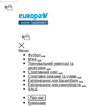
0
0
Меню
Футбол
М'ячі
Тренувальний інвентар та
аксесуари
Спортивний одяг
Спортивні рюкзаки та сумки
Екіпірування для баскетболу
Екіпірування для єдиноборств
SALE
Про нас
Командам