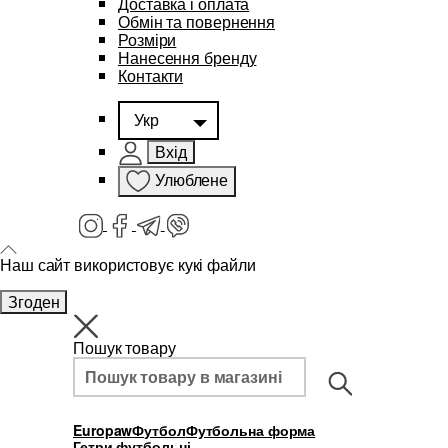
Доставка і оплата
Обмін та повернення
Розміри
Нанесення бренду
Контакти
Укр
Вхід
Улюблене
Наш сайт використовує кукі файли
Згоден
Пошук товару
Europaw
Футбол
Футбольна форма
Гетри футбольні