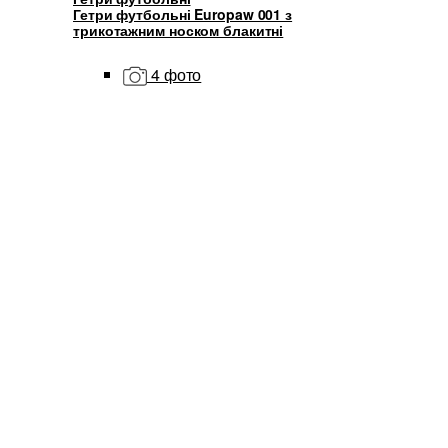
Гетри футбольні Europaw 001 з
трикотажним носком блакитні
4 фото