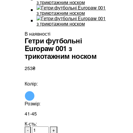
В наявності
Гетри футбольні
Europaw 001 з
трикотажним носком
253₴
Колір:
Розмір:
41-45
К-сть:
-
+