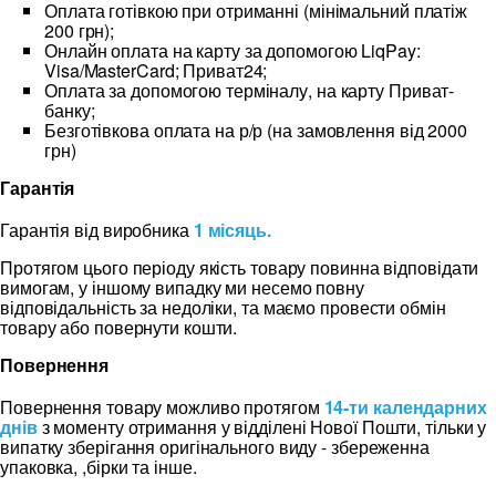
Оплата готівкою при отриманні (мінімальний платіж
200 грн);
Онлайн оплата на карту за допомогою LiqPay:
Visa/MasterCard; Приват24;
Оплата за допомогою терміналу, на карту Приват-
банку;
Безготівкова оплата на р/р (на замовлення від 2000
грн)
Гарантія
Гарантія від виробника
1 місяць.
Протягом цього періоду якість товару повинна відповідати
вимогам, у іншому випадку ми несемо повну
відповідальність за недоліки, та маємо провести обмін
товару або повернути кошти.
Повернення
Повернення товару можливо протягом
14-ти календарних
днів
з моменту отримання у відділені Нової Пошти, тільки у
випатку зберігання оригінального виду - збереженна
упаковка, ,бірки та інше.