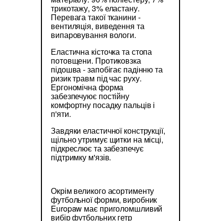
трикотажу, 3% еластану.
Перевага такої тканини -
вентиляція, виведення та
випаровування вологи.
Еластична кісточка та стопа
потовщени. Протиковзка
підошва - запобігає падінню та
ризик травм під час руху.
Ергономічна форма
забезпечуює постійну
комфортну посадку пальців і
п'яти.
Завдяки еластичної конструкції,
щільно утримує щитки на місці,
підкреслює та забезпечує
підтримку м'язів.
Окрім великого асортименту
футбольної форми, виробник
Europaw має приголомшливий
вибір футбольних гетр