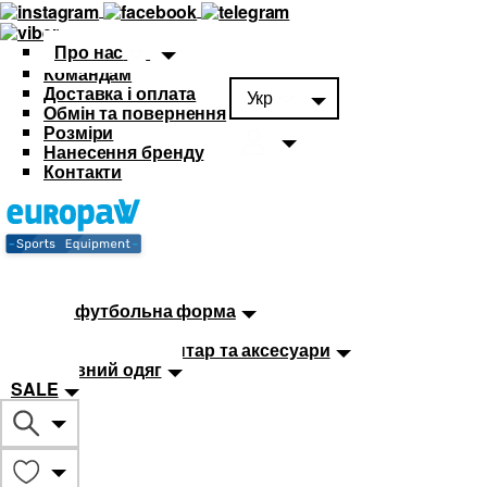
Про нас
Командам
Доставка і оплата
Укр
Обмін та повернення
Розміри
Нанесення бренду
Контакти
Каталог
Футбольна форма
Дитяча футбольна форма
М'ячі
Тренувальний інвентар та аксесуари
Спортивний одяг
SALE