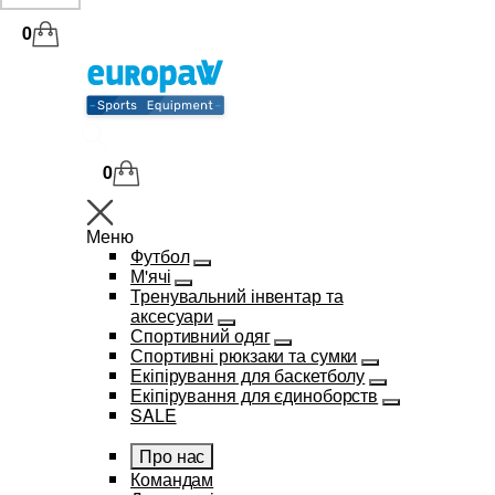
0
0
Меню
Футбол
М'ячі
Тренувальний інвентар та
аксесуари
Спортивний одяг
Спортивні рюкзаки та сумки
Екіпірування для баскетболу
Екіпірування для єдиноборств
SALE
Про нас
Командам