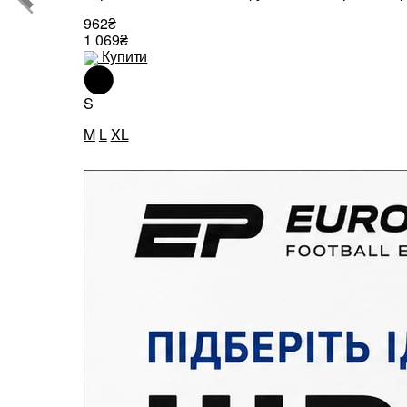
962₴
1 069₴
Купити
S
M
L
XL