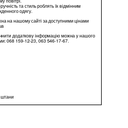
у повітрі.
ручність та стиль роблять їх відмінним
кденного одягу.
на на нашому сайті за доступними цінами
.ua
очнити додаткову інформацію можна у нашого
: 068 159-12-23, 063 546-17-67.
і штани