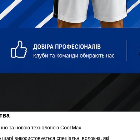
тва
нно за новою технологією Cool Max.
шарі використовується спеціальні волокна, які