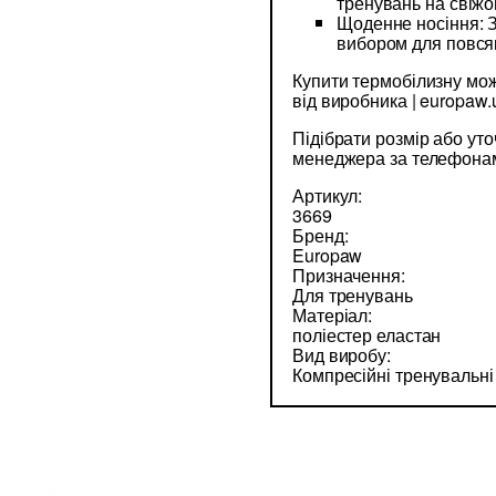
тренувань на свіжом
Щоденне носіння: З
вибором для повся
Купити термобілизну мож
від виробника | europaw
Підібрати розмір або ут
менеджера за телефонами
Артикул:
3669
Бренд:
Europaw
Призначення:
Для тренувань
Матеріал:
поліестер еластан
Вид виробу:
Компресійні тренувальн