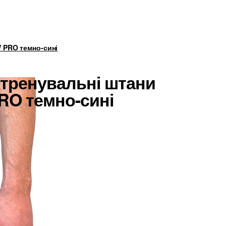
 PRO темно-сині
 тренувальні штани
O темно-сині