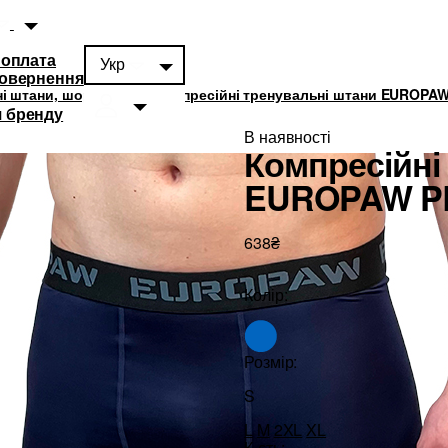
 оплата
Укр
повернення
і штани, шорти, треки
Компресійні тренувальні штани EUROPAW
 бренду
В наявності
Компресійні
EUROPAW PR
638₴
суари
0
Колір:
Розмір:
S
L
M
2XL
XL
К-сть: