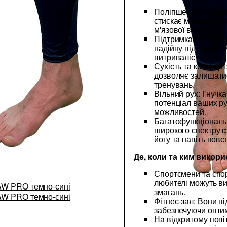
Поліпшена циркуля
стискає м'язи, спр
м'язової втоми.
Підтримка м'язів: 
надійну підтримку 
витривалість.
Сухість та комфорт
дозволяє залишати
тренувань.
Вільний рух: Гнучк
потенціал ваших р
можливостей.
Багатофункціональн
широкого спектру ф
йогу та навіть повс
Де, коли та ким викор
Спортсмени та спо
любителі можуть ви
змагань.
Фітнес-зал: Вони п
забезпечуючи опти
На відкритому повіт