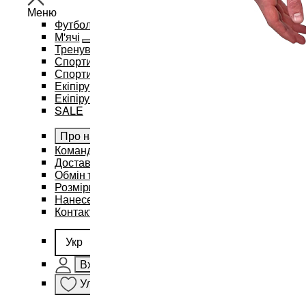
Меню
Футбол
М'ячі
Тренувальний інвентар та аксесуари
Спортивний одяг
Спортивні рюкзаки та сумки
Екіпірування для баскетболу
Екіпірування для єдиноборств
SALE
Про нас
Командам
Доставка і оплата
Обмін та повернення
Розміри
Нанесення бренду
Контакти
Укр
Вхід
Улюблене