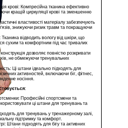
ція крові: Компресійна тканина ефективно
ияючи кращій циркуляції крові та зменшенню
Еластичні властивості матеріалу забезпечують
м'язів, знижуючи ризик травм та покращуючи
: Тканина відводить вологу від шкіри, що
ся сухим та комфортним під час тривалих
а конструкція дозволяє повністю розкривати
ухів, не обмежуючи тренувальних
ість: Ці штани ідеально підходять для
ізичних активностей, включаючи біг, фітнес,
якденне носіння.
истовується
:
ртсменки: Професійні спортсмени та
користовувати ці штани для тренувань та
ідходять для тренувань у тренажерному залі,
мальну підтримку та комфорт.
рі: Штани підходять для бігу та активних