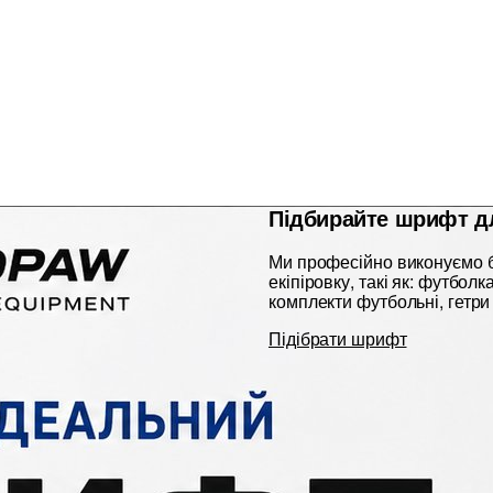
Підбирайте шрифт д
Ми професійно виконуємо б
екіпіровку, такі як: футбол
комплекти футбольні, гетри 
Підібрати шрифт