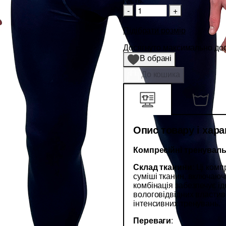
-
+
Підібрати розмір
Досягнуто максимально дост
В обрані
До кошика
Опис товару і хар
Компресійні тренувал
Склад тканини
: Ці комп
суміші тканин, включаючи
комбінація забезпечує ід
вологовідвідних властив
інтенсивних тренувань.
Переваги
: