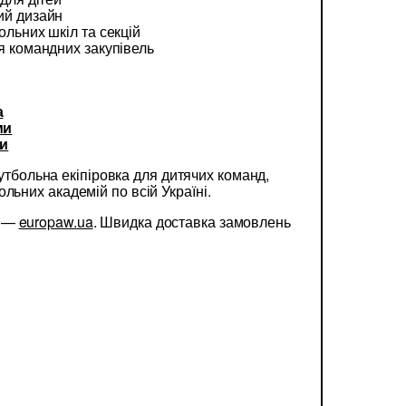
ий дизайн
ольних шкіл та секцій
я командних закупівель
а
ми
ки
тбольна екіпіровка для дитячих команд,
льних академій по всій Україні.
w —
europaw.ua
. Швидка доставка замовлень