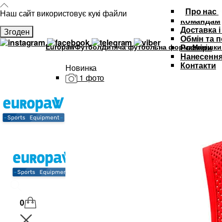
Про нас
Наш сайт використовує кукі файли
Командам
Доставка і
Згоден
Обмін та 
Europaw
Футбол
Дитяча футбольна форма
Манішки
Розміри
Нанесення
Контакти
Новинка
1 фото
Каталог
Футбольна форма
Дитяча футбольна форма
М'ячі
Тренувальний інвентар та аксе
Спортивний одяг
SALE
0