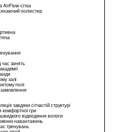
 AirFlow-сітка
сихаючий поліестер
ортивна
итяча
ренування
д час занять
 академії
манди
ому залі
ритому полі
і замовлення
яція завдяки сітчастій структурі
я комфортної гри
 швидкого відведення вологи
ктивних навантажень
час тренувань
для дітей