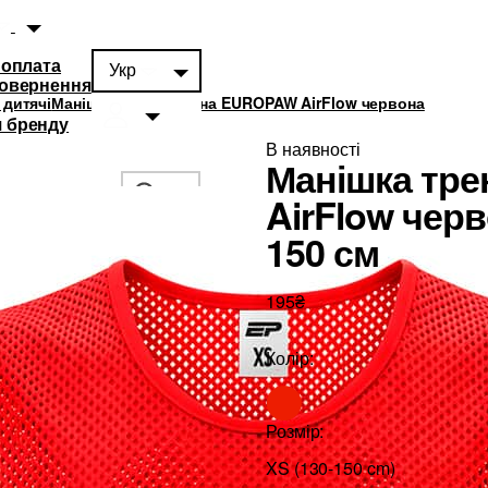
 оплата
Укр
повернення
 дитячі
Манішка тренувальна EUROPAW AirFlow червона
 бренду
В наявності
Манішка тр
AirFlow чер
150 см
суари
0
195₴
Колір:
Розмір:
XS (130-150 cm)