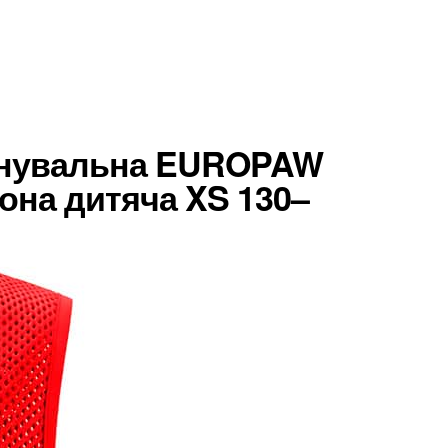
енувальна EUROPAW
вона дитяча XS 130–