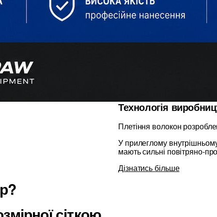
Технологія виробниц
Плетіння волокон розробле
У прилеглому внутрішньому 
мають сильні повітряно-про
Дізнатись більше
ір?
змірної сіткою