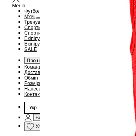
Меню
Футбол
М'ячі
Тренувальний інвентар та аксесуари
Спортивний одяг
Спортивні рюкзаки та сумки
Екіпірування для баскетболу
Екіпірування для єдиноборств
SALE
Про нас
Командам
Доставка і оплата
Обмін та повернення
Розміри
Нанесення бренду
Контакти
Укр
Вхід
Улюблене