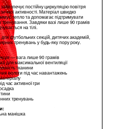
 забезпечує постійну циркуляцію повітря
фізичної активності. Матеріал швидко
тримує тепло та допомагає підтримувати
 тренування. Завдяки вазі лише 90 грамів
чувається на тілі.
 для футбольних секцій, дитячих академій,
ярних тренувань у будь-яку пору року.
укція — вага лише 90 грамів
тка для максимальної вентиляції
икність тканини
ння вологи під час навантажень
матеріалу
під час активної гри
осадка
итини
енних тренувань
и:
льна манішка