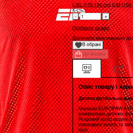
L/XL (170-190 cm)
S/M (150-
К-сть:
-
+
Підібрати розмір
Досягнуто максимально дост
В обрані
До кошика
Опис товару і хар
Дитяча футбольна ман
Манішка EUROPAW AirFlo
комфортних дитячих футб
Яскравий колір моделі д
командних занять та за
полі.