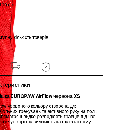
170 cm)
упну кількість товарів
актеристики
ішка EUROPAW AirFlow червона XS
w червоного кольору створена для
ольних тренувань та активного руху на полі.
опомагає швидко розподіляти гравців під час
безпечує хорошу видимість на футбольному