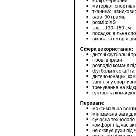
колір: червоний
матеріал: спортивна
тканина: швидкови
вага: 90 грамів
розмір: XS
зріст: 130–150 см
посадка: вільна сп
вікова категорія: д
Сфера використання:
дитячі футбольні т
ігрові вправи
розподіл команд пі
футбольні секції та
дитячо-юнацькі ко
заняття у спортивн
тренування на відк
гуртові та командн
Переваги:
максимальна вентил
мінімальна вага дл
сучасна технологія
комфорт під час а
не сковує рухи під 
ідеально підходить 