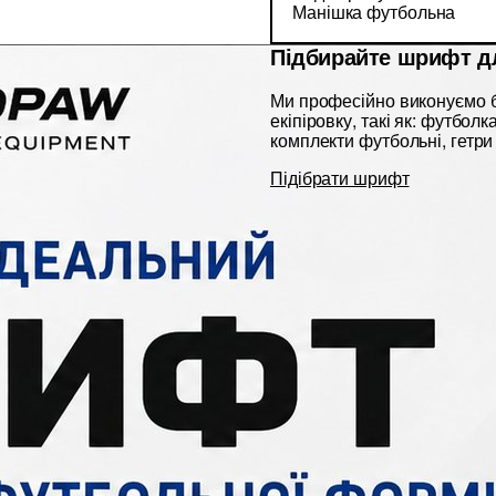
Манішка футбольна
Підбирайте шрифт д
Ми професійно виконуємо б
екіпіровку, такі як: футбол
комплекти футбольні, гетри 
Підібрати шрифт