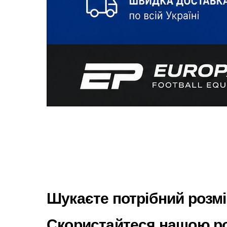
Шукаєте потрібний розм
Скористайтеся нашою ро