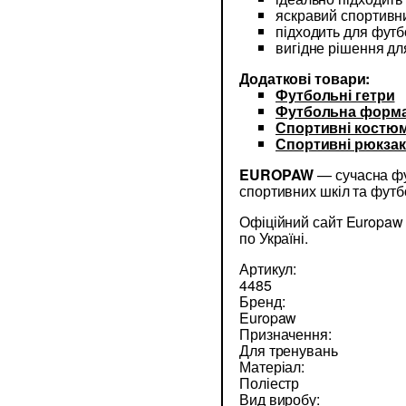
яскравий спортивн
підходить для футб
вигідне рішення дл
Додаткові товари:
Футбольні гетри
Футбольна форм
Спортивні костю
Спортивні рюкза
EUROPAW
— сучасна фу
спортивних шкіл та футбо
Офіційний сайт Europa
по Україні.
Артикул:
4485
Бренд:
Europaw
Призначення:
Для тренувань
Матеріал:
Поліестр
Вид виробу: