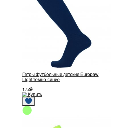
Гетры футбольные детские Europaw
Light тёмно-синие
172₴
Купить