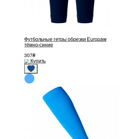
Футбольные гетры обрезки Europaw
тёмно-синие
307₴
Купить