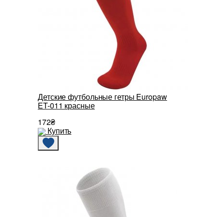
Детские футбольные гетры Europaw
ET-011 красные
172₴
Купить