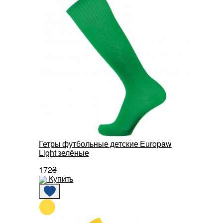
Гетры футбольные детские Europaw
Light зелёные
172₴
Купить