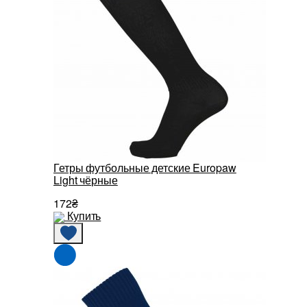
Гетры футбольные детские Europaw
Light чёрные
172₴
Купить