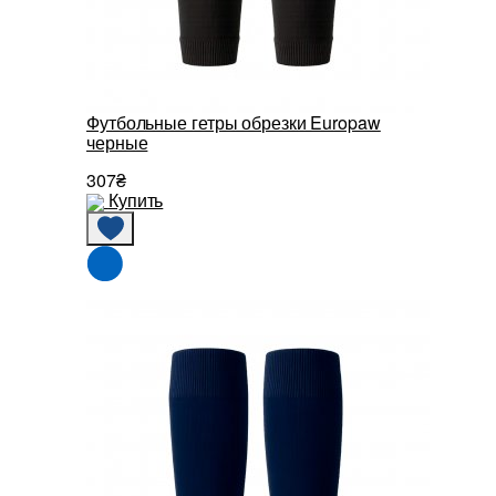
Футбольные гетры обрезки Europaw
черные
307₴
Купить