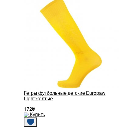
Гетры футбольные детские Europaw
Light жёлтые
172₴
Купить