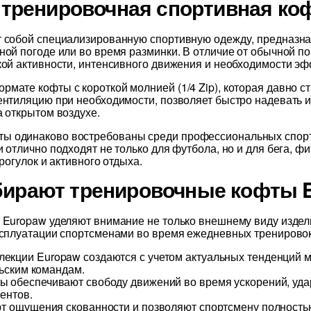
 тренировочная спортивная ко
т собой специализированную спортивную одежду, предназн
ной погоде или во время разминки. В отличие от обычной п
ой активности, интенсивного движения и необходимости эф
мате кофты с короткой молнией (1/4 Zip), которая давно с
нтиляцию при необходимости, позволяет быстро надевать и
 открытом воздухе.
 одинаково востребованы среди профессиональных спортс
отлично подходят не только для футбола, но и для бега, фи
рогулок и активного отдыха.
ирают тренировочные кофты 
Europaw уделяют внимание не только внешнему виду изделия
ксплуатации спортсменами во время ежедневных тренировок
екции Europaw создаются с учетом актуальных тенденций м
ьским командам.
 обеспечивают свободу движений во время ускорений, уда
ентов.
т ощущения скованности и позволяют спортсмену полность