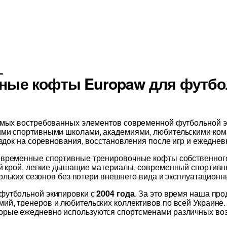
L
ные кофты Europaw для футбол
амых востребованных элементов современной футбольной эк
ми спортивными школами, академиями, любительскими ко
здок на соревнования, восстановления после игр и ежеднев
временные спортивные тренировочные кофты собственного
й крой, легкие дышащие материалы, современный спортивны
ольких сезонов без потери внешнего вида и эксплуатационн
футбольной экипировки с
2004 года
. За это время наша пр
емий, тренеров и любительских коллективов по всей Украине
торые ежедневно используются спортсменами различных воз