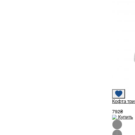
Кофта три
792₴
Купить