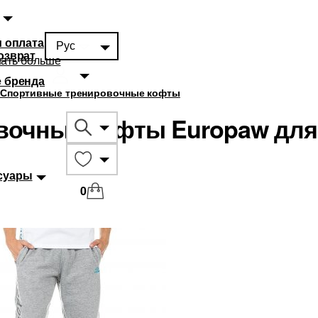
и оплата
Рус
озврат
нать больше
 бренда
Спортивные тренировочные кофты
вочные кофты Europaw для
суары
0