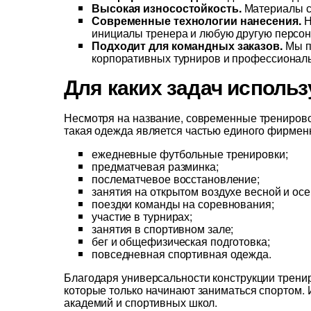
Высокая износостойкость.
Материалы со
Современные технологии нанесения.
Н
инициалы тренера и любую другую персо
Подходит для командных заказов.
Мы пр
корпоративных турниров и профессиональ
Для каких задач испол
Несмотря на название, современные тренирово
такая одежда является частью единого фирменн
ежедневные футбольные тренировки;
предматчевая разминка;
послематчевое восстановление;
занятия на открытом воздухе весной и ос
поездки команды на соревнования;
участие в турнирах;
занятия в спортивном зале;
бег и общефизическая подготовка;
повседневная спортивная одежда.
Благодаря универсальности конструкции трени
которые только начинают заниматься спортом.
академий и спортивных школ.