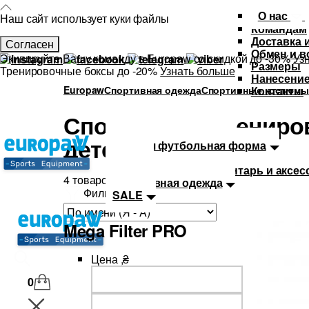
О нас
Наш сайт использует куки файлы
Командам
Доставка 
Согласен
Обмен и в
Экипируйте Вашу команду в Europaw со скидкой до -30%
Уз
Размеры
Тренировочные боксы до -20%
Узнать больше
Нанесение
Europaw
Спортивная одежда
Спортивные костюмы
Контакты
Спортивные трениро
Каталог
Футбольная форма
детей и взрослых
Детская футбольная форма
Мячи
Тренировочный инвентарь и аксес
4 товаров
Спортивная одежда
Фильтр
SALE
Mega Filter PRO
Цена ,₴
0