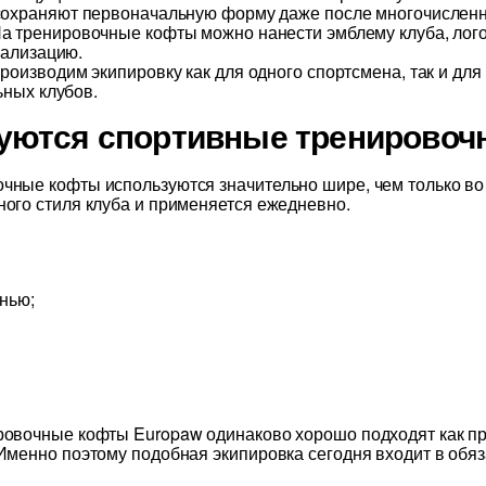
храняют первоначальную форму даже после многочисленны
а тренировочные кофты можно нанести эмблему клуба, лого
нализацию.
оизводим экипировку как для одного спортсмена, так и для
ных клубов.
ьзуются спортивные тренирово
чные кофты используются значительно шире, чем только во
ого стиля клуба и применяется ежедневно.
енью;
ровочные кофты Europaw одинаково хорошо подходят как п
 Именно поэтому подобная экипировка сегодня входит в об