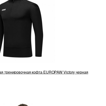
ая тренировочная кофта EUROPAW Victory черная