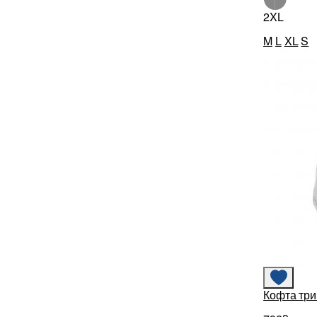
2XL
M
L
XL
S
Кофта три