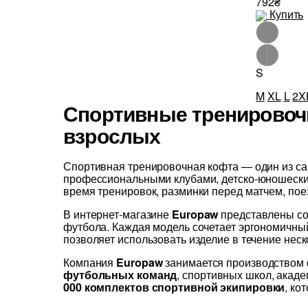
792₴
Купить
S
M
XL
L
2X
Спортивные тренировоч
взрослых
Спортивная тренировочная кофта — один из с
профессиональными клубами, детско-юношески
время тренировок, разминки перед матчем, пое
В интернет-магазине
Europaw
представлены со
футбола. Каждая модель сочетает эргономичны
позволяет использовать изделие в течение неск
Компания
Europaw
занимается производством 
футбольных команд
, спортивных школ, акад
000 комплектов спортивной экипировки
, ко