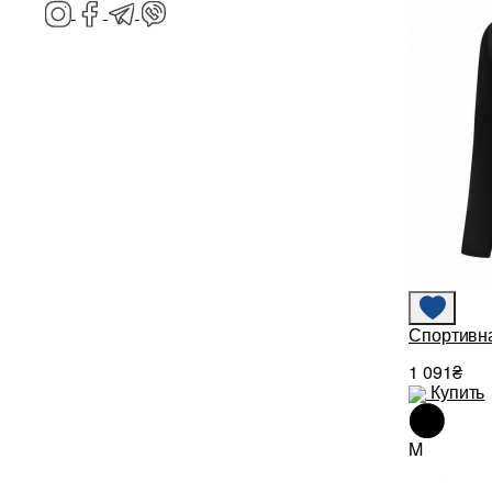
Спортивн
1 091₴
Купить
M