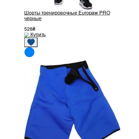
Шорты тренировочные Europaw PRO
черные
528₴
Купить