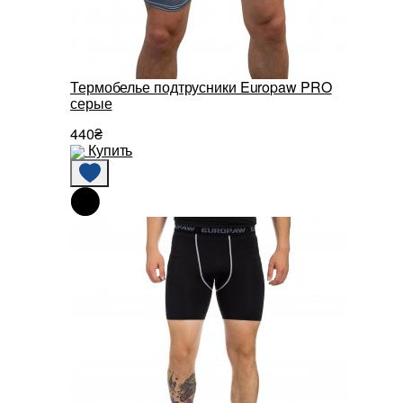
Термобелье подтрусники Europaw PRO
серые
440₴
Купить