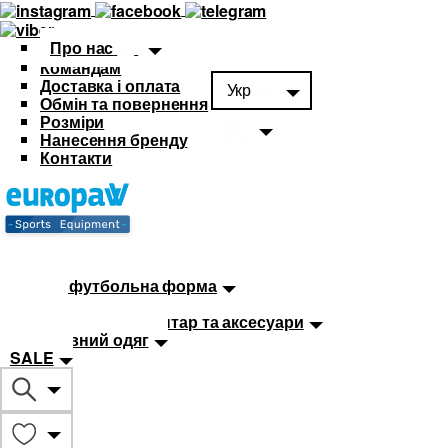
Про нас
Командам
Доставка і оплата
Укр
Обмін та повернення
Розміри
Нанесення бренду
Контакти
Каталог
Футбольна форма
Дитяча футбольна форма
М'ячі
Тренувальний інвентар та аксесуари
Спортивний одяг
SALE