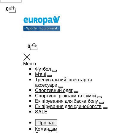
0
0
Меню
Футбол
М'ячі
Тренувальний інвентар та
аксесуари
Спортивний одяг
Спортивні рюкзаки та сумки
Екіпірування для баскетболу
Екіпірування для єдиноборств
SALE
Про нас
Командам