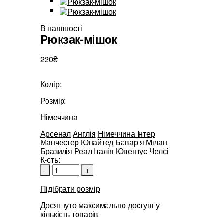
В наявності
Рюкзак-мішок
220₴
Колір:
Розмір:
Німеччина
Арсенал
Англія
Німеччина
Інтер
Манчестер Юнайтед
Баварія
Мілан
Бразилія
Реал
Італія
Ювентус
Челсі
К-сть:
-
+
Підібрати розмір
Досягнуто максимально доступну
кількість товарів