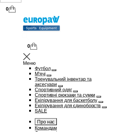
0
0
Меню
Футбол
М'ячі
Тренувальний інвентар та
аксесуари
Спортивний одяг
Спортивні рюкзаки та сумки
Екіпірування для баскетболу
Екіпірування для єдиноборств
SALE
Про нас
Командам