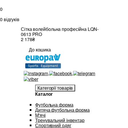
0
0 відгуків
Сітка волейбольна професійна LQN-
0613 PRO
2 178₴
До кошика
Категорії товарів
Каталог
Футбольна форма
Дитяча футбольна форма
М'ячі
Тренувальний інвентар
Спортивний одяг