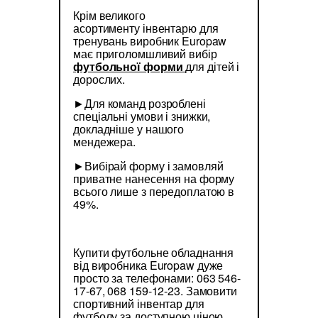
Крім великого
асортименту інвентарю для
тренувань виробник Europaw
має приголомшливий вибір
футбольної форми
для дітей і
дорослих.
►Для команд розроблені
спеціальні умови і знижки,
докладніше у нашого
мендежера.
►Вибірай форму і замовляй
приватне нанесення на форму
всього лише з передоплатою в
49%.
Купити футбольне обладнання
від виробника Europaw дуже
просто за телефонами: 063 546-
17-67, 068 159-12-23. Замовити
спортивний інвентар для
футболу за доступною ціною