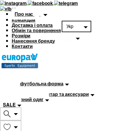
Про нас
Командам
Доставка і оплата
Укр
Обмін та повернення
Розміри
Нанесення бренду
Контакти
Каталог
Футбольна форма
Дитяча футбольна форма
М'ячі
Тренувальний інвентар та аксесуари
Спортивний одяг
SALE