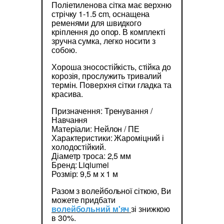
Поліетиленова сітка має верхню
стрічку 1-1.5 cm, оснащена
ременями для швидкого
кріплення до опор. В комплекті
зручна сумка, легко носити з
собою.
Хороша зносостійкість, стійка до
корозія, прослужить тривалий
термін. Поверхня сітки гладка та
красива.
Призначення: Тренування /
Навчання
Матеріали: Нейлон / ПЕ
Характеристики: Жароміцний і
холодостійкий.
Діаметр троса: 2,5 мм
Бренд: Liqiumei
Розмір: 9,5 м х 1 м
Разом з волейбольної сіткою, Ви
можете придбати
волейбольний м'яч
зі знижкою
в 30%.