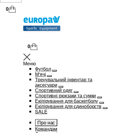
0
0
Меню
Футбол
М'ячі
Тренувальний інвентар та
аксесуари
Спортивний одяг
Спортивні рюкзаки та сумки
Екіпірування для баскетболу
Екіпірування для єдиноборств
SALE
Про нас
Командам