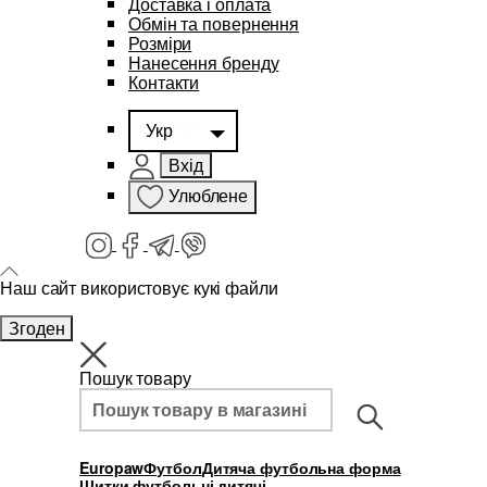
Доставка і оплата
Обмін та повернення
Розміри
Нанесення бренду
Контакти
Укр
Вхід
Улюблене
Наш сайт використовує кукі файли
Згоден
Пошук товару
Europaw
Футбол
Дитяча футбольна форма
Щитки футбольні дитячі