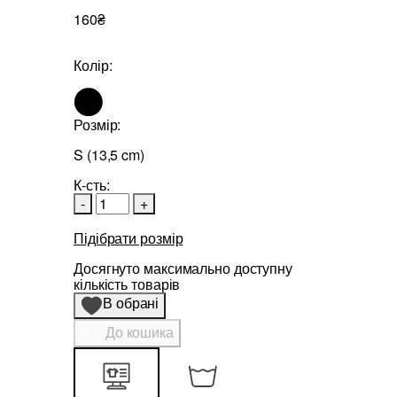
160₴
Колір:
Розмір:
S (13,5 cm)
К-сть:
-
+
Підібрати розмір
Досягнуто максимально доступну
кількість товарів
В обрані
До кошика