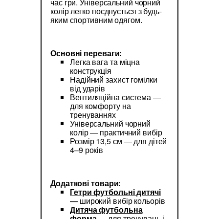
час гри. Універсальний чорний
колір легко поєднується з будь-
яким спортивним одягом.
Основні переваги:
Легка вага та міцна
конструкція
Надійний захист гомілки
від ударів
Вентиляційна система —
для комфорту на
тренуваннях
Універсальний чорний
колір — практичний вибір
Розмір 13,5 см — для дітей
4–9 років
Додаткові товари:
Гетри футбольні дитячі
— широкий вибір кольорів
Дитяча футбольна
форма
— для тренувань і