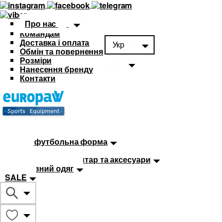
Про нас
Командам
Доставка і оплата
Укр
Обмін та повернення
Розміри
Нанесення бренду
Контакти
Каталог
Футбольна форма
Дитяча футбольна форма
М'ячі
Тренувальний інвентар та аксесуари
Спортивний одяг
SALE