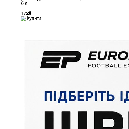
білі
чорні
172₴
172₴
Купити
Купити