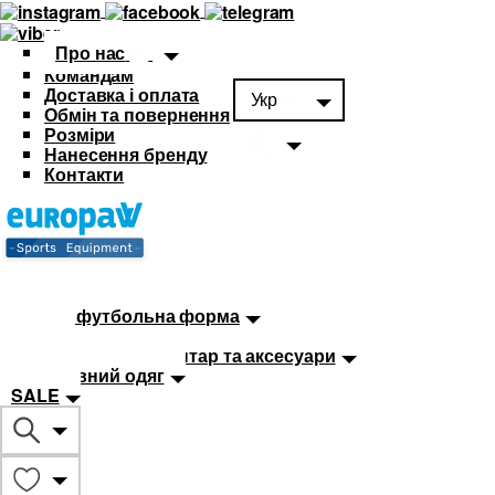
Про нас
Командам
Доставка і оплата
Укр
Обмін та повернення
Розміри
Нанесення бренду
Контакти
Каталог
Футбольна форма
Дитяча футбольна форма
М'ячі
Тренувальний інвентар та аксесуари
Спортивний одяг
SALE