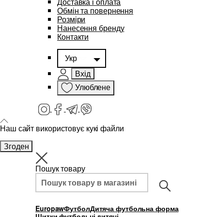
Доставка і оплата
Обмін та повернення
Розміри
Нанесення бренду
Контакти
Укр
Вхід
Улюблене
Наш сайт використовує кукі файли
Згоден
Пошук товару
Europaw
Футбол
Дитяча футбольна форма
Щитки футбольні дитячі