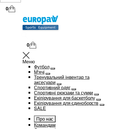
0
0
Меню
Футбол
М'ячі
Тренувальний інвентар та
аксесуари
Спортивний одяг
Спортивні рюкзаки та сумки
Екіпірування для баскетболу
Екіпірування для єдиноборств
SALE
Про нас
Командам