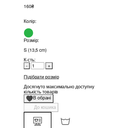
160₴
Колір:
Розмір:
S (13,5 cm)
К-сть:
-
+
Підібрати розмір
Досягнуто максимально доступну
кількість товарів
В обрані
До кошика