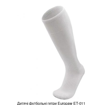
Дитячі футбольні гетри Europaw ET-011
Гетри фут