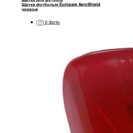
Щитки футбольні Europaw AeroShield
червоні
0 фото