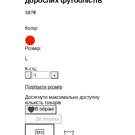
387₴
Колір:
Розмір:
L
К-сть:
-
+
Підібрати розмір
Досягнуто максимально доступну
кількість товарів
В обрані
До кошика