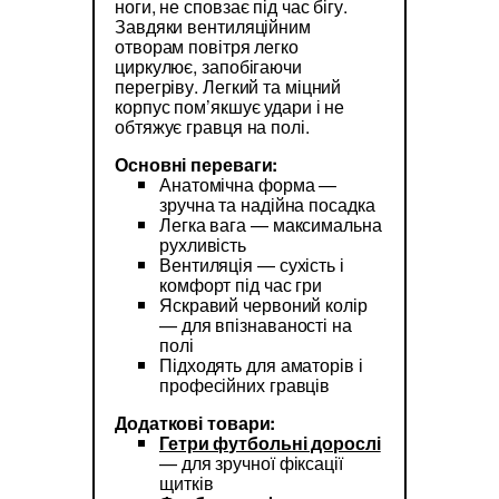
ноги, не сповзає під час бігу.
Завдяки вентиляційним
отворам повітря легко
циркулює, запобігаючи
перегріву. Легкий та міцний
корпус пом’якшує удари і не
обтяжує гравця на полі.
Основні переваги:
Анатомічна форма —
зручна та надійна посадка
Легка вага — максимальна
рухливість
Вентиляція — сухість і
комфорт під час гри
Яскравий червоний колір
— для впізнаваності на
полі
Підходять для аматорів і
професійних гравців
Додаткові товари:
Гетри футбольні дорослі
— для зручної фіксації
щитків