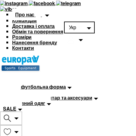
Про нас
Командам
Доставка і оплата
Укр
Обмін та повернення
Розміри
Нанесення бренду
Контакти
Каталог
Футбольна форма
Дитяча футбольна форма
М'ячі
Тренувальний інвентар та аксесуари
Спортивний одяг
SALE