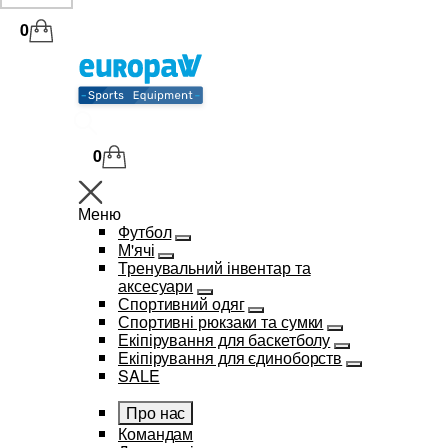
0
0
Меню
Футбол
М'ячі
Тренувальний інвентар та
аксесуари
Спортивний одяг
Спортивні рюкзаки та сумки
Екіпірування для баскетболу
Екіпірування для єдиноборств
SALE
Про нас
Командам