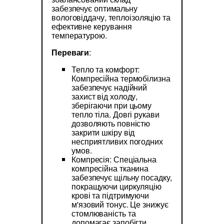
забезпечує оптимальну
вологовіддачу, теплоізоляцію та
ефективне керування
температурою.
Переваги
:
Тепло та комфорт:
Компресійна термобілизна
забезпечує надійний
захист від холоду,
зберігаючи при цьому
тепло тіла. Довгі рукави
дозволяють повністю
закрити шкіру від
несприятливих погодних
умов.
Компресія: Спеціальна
компресійна тканина
забезпечує щільну посадку,
покращуючи циркуляцію
крові та підтримуючи
м'язовий тонус. Це знижує
стомлюваність та
допомагає запобігти