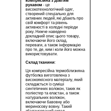
компресійна з довгим
рукавом
- це
високотехнологічний одяг,
створений спеціально для
активних людей, які дбають про
свій комфорт та рівень
активності в холодні періоди
року. Нижче наведено
докладний опис цього товару,
включаючи його склад,
переваги, а також інформацію
про те, де, ким і коли його можна
використовувати.
Склад тканини
:
Ця компресійна термобілизняна
футболка виготовлена з
високоякісного матеріалу, який
складається із суміші
синтетичних волокон, таких як
поліестер та еластан, а також
натуральних волокон,
включаючи бавовну або
мериносову вовну. Такий
збалансований склад