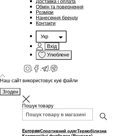
Доставка і оплата
Обмін та повернення
Розміри
Нанесення бренду
Контакти
Укр
Вхід
Улюблене
Наш сайт використовує кукі файли
Згоден
Пошук товару
Europaw
Спортивний одяг
Термобілизна
Компресійні футболки (Рашгард)