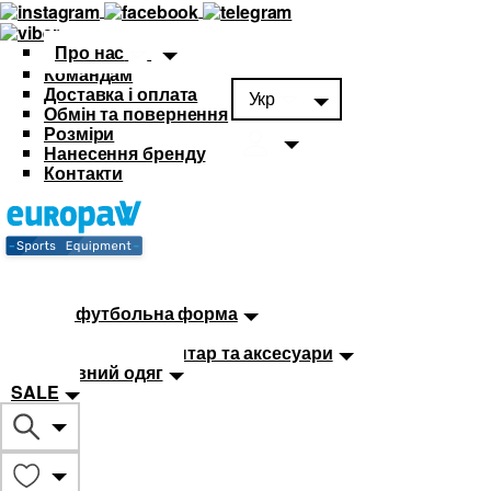
Про нас
Командам
Доставка і оплата
Укр
Обмін та повернення
Розміри
Нанесення бренду
Контакти
Каталог
Футбольна форма
Дитяча футбольна форма
М'ячі
Тренувальний інвентар та аксесуари
Спортивний одяг
SALE