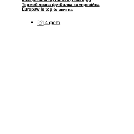
Термобілизна футболка компресійна
Europaw ls top блакитна
4 фото