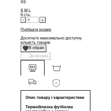
XS
S
M
L
К-сть:
-
+
Підібрати розмір
Досягнуто максимально доступну
кількість товарів
В обрані
До кошика
Опис товару і характеристики
Термобілизна футболка