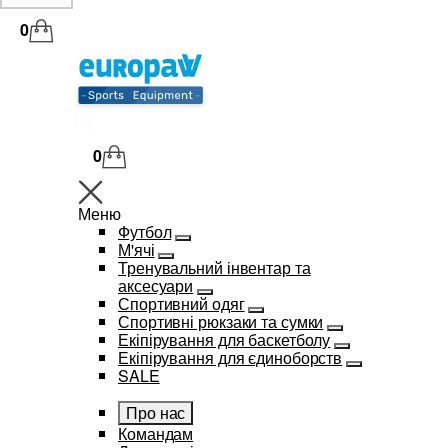
0
0
Меню
Футбол
М'ячі
Тренувальний інвентар та
аксесуари
Спортивний одяг
Спортивні рюкзаки та сумки
Екіпірування для баскетболу
Екіпірування для єдиноборств
SALE
Про нас
Командам