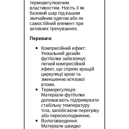
терморегулюючим
властивостям. Носіть її як
базовий шар під вашим
звичайним одягом або як
самостійний елемент при
активних тренуваннях.
Переваги
:
Компресійний ефект:
Унікальний дизайн
футболки забезпечує
легкий компресійний
ефект, що сприяє кращій
циркуляції крові та
зменшенню м'язової
втоми.
Терморегуляція:
Матеріали футболки
допомагають підтримувати
стабільну температуру
тіла, запобігаючи перегріву
або переохолодженню.
Вологовведення:
Матеріали швидко