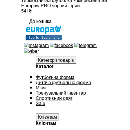
Термобілизна футболка компресійна SS
Europaw PRO чорний-сірий
541₴
До кошика
Категорії товарів
Каталог
Футбольна форма
Дитяча футбольна форма
М'ячі
Тренувальний інвентар
Спортивний одяг
Sale
Клієнтам
Клієнтам