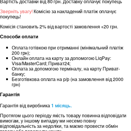
Вартість доставки від 80 грн. Доставку оплачує покупець
Зверніть увагу!
Комісію за накладений платіж оплачує
покупець!
Комісія становить 2% від вартості замовлення +20 грн.
Способи оплати
Оплата готівкою при отриманні (мінімальний платіж
200 грн);
Онлайн оплата на карту за допомогою LiqPay:
Visa/MasterCard; Приват24;
Оплата за допомогою терміналу, на карту Приват-
банку;
Безготівкова оплата на р/р (на замовлення від 2000
грн)
Гарантія
Гарантія від виробника
1 місяць.
Протягом цього періоду якість товару повинна відповідати
вимогам, у іншому випадку ми несемо повну
відповідальність за недоліки, та маємо провести обмін