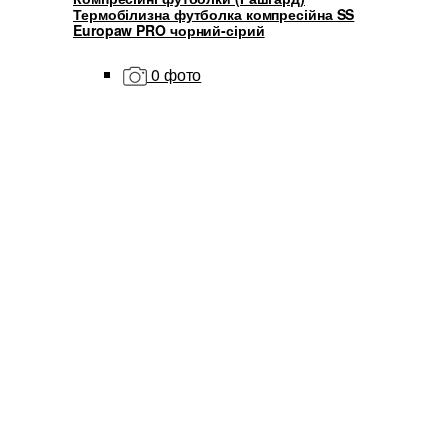
Термобілизна футболка компресійна SS
Europaw PRO чорний-сірий
0 фото