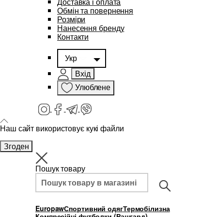
Доставка і оплата
Обмін та повернення
Розміри
Нанесення бренду
Контакти
Укр
Вхід
Улюблене
Наш сайт використовує кукі файли
Згоден
Пошук товару
Europaw
Спортивний одяг
Термобілизна
Компресійні футболки (Рашгард)