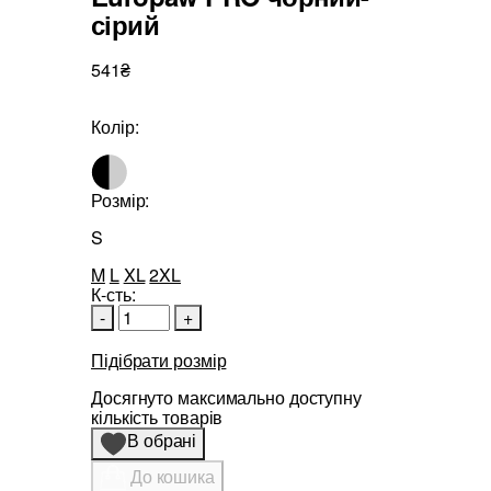
сірий
541₴
Колір:
Розмір:
S
M
L
XL
2XL
К-сть:
-
+
Підібрати розмір
Досягнуто максимально доступну
кількість товарів
В обрані
До кошика