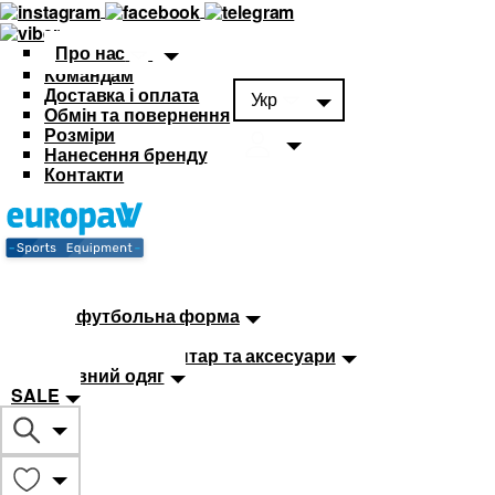
Про нас
Командам
Доставка і оплата
Укр
Обмін та повернення
Розміри
Нанесення бренду
Контакти
Каталог
Футбольна форма
Дитяча футбольна форма
М'ячі
Тренувальний інвентар та аксесуари
Спортивний одяг
SALE