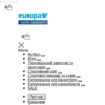
0
0
Меню
Футбол
М'ячі
Тренувальний інвентар та
аксесуари
Спортивний одяг
Спортивні рюкзаки та сумки
Екіпірування для баскетболу
Екіпірування для єдиноборств
SALE
Про нас
Командам