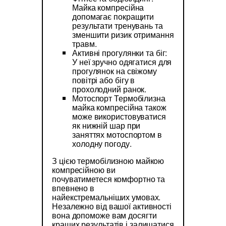
Майка компресійна
допомагає покращити
результати тренувань та
зменшити ризик отримання
травм.
Активні прогулянки та біг:
У неї зручно одягатися для
прогулянок на свіжому
повітрі або бігу в
прохолодний ранок.
Мотоспорт Термобілизна
майка компресійна також
може використовуватися
як нижній шар при
заняттях мотоспортом в
холодну погоду.
З цією термобілизною майкою
компресійною ви
почуватиметеся комфортно та
впевнено в
найекстремальніших умовах.
Незалежно від вашої активності
вона допоможе вам досягти
кращих результатів і залишатися