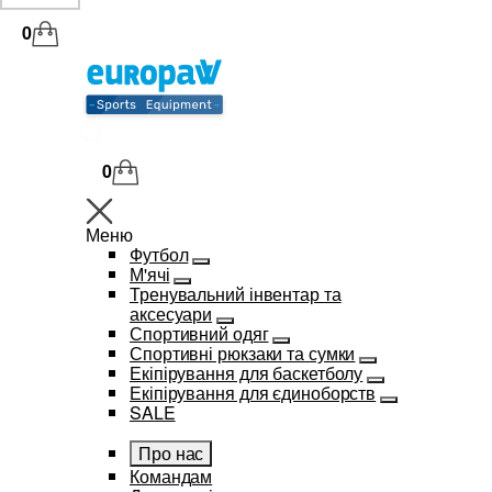
0
0
Меню
Футбол
М'ячі
Тренувальний інвентар та
аксесуари
Спортивний одяг
Спортивні рюкзаки та сумки
Екіпірування для баскетболу
Екіпірування для єдиноборств
SALE
Про нас
Командам