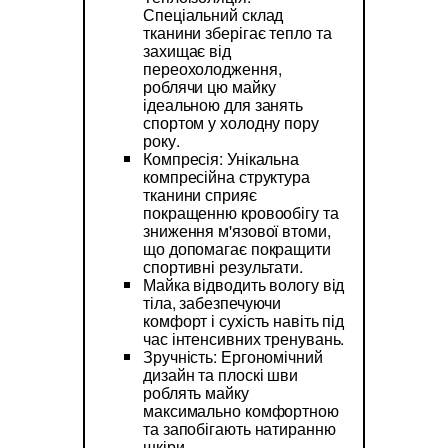
Спеціальний склад
тканини зберігає тепло та
захищає від
переохолодження,
роблячи цю майку
ідеальною для занять
спортом у холодну пору
року.
Компресія: Унікальна
компресійна структура
тканини сприяє
покращенню кровообігу та
зниження м'язової втоми,
що допомагає покращити
спортивні результати.
Майка відводить вологу від
тіла, забезпечуючи
комфорт і сухість навіть під
час інтенсивних тренувань.
Зручність: Ергономічний
дизайн та плоскі шви
роблять майку
максимально комфортною
та запобігають натиранню
шкіри.