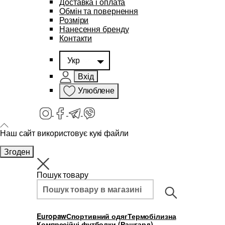
Доставка і оплата
Обмін та повернення
Розміри
Нанесення бренду
Контакти
Укр
Вхід
Улюблене
Наш сайт використовує кукі файли
Згоден
Пошук товару
Europaw
Спортивний одяг
Термобілизна
Компресійні футболки (Рашгард)