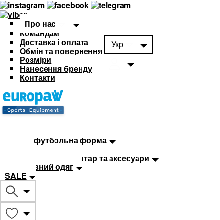
Про нас
Командам
Доставка і оплата
Укр
Обмін та повернення
Розміри
Нанесення бренду
Контакти
Каталог
Футбольна форма
Дитяча футбольна форма
М'ячі
Тренувальний інвентар та аксесуари
Спортивний одяг
SALE