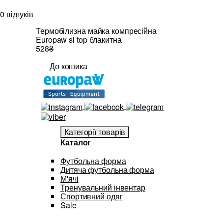
0 відгуків
Термобілизна майка компресійна
Europaw sl top блакитна
528₴
До кошика
Категорії товарів
Каталог
Футбольна форма
Дитяча футбольна форма
М'ячі
Тренувальний інвентар
Спортивний одяг
Sale