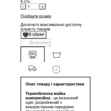
К-сть:
-
+
Підібрати розмір
Досягнуто максимально доступну
кількість товарів
В обрані
До кошика
Опис товару і характеристики
Термобілизна майка
компресійна
- це визначний
одяг, розроблений з
використанням передових