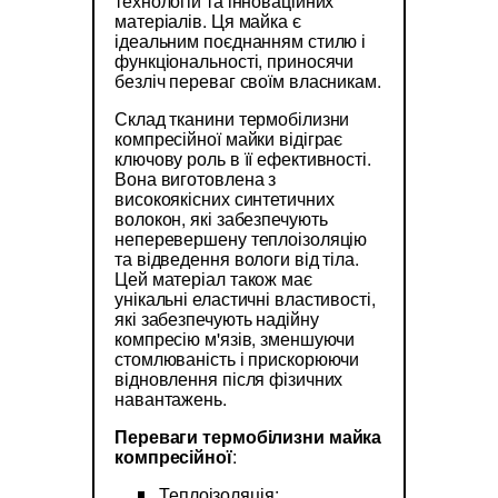
технологій та інноваційних
матеріалів. Ця майка є
ідеальним поєднанням стилю і
функціональності, приносячи
безліч переваг своїм власникам.
Склад тканини термобілизни
компресійної майки відіграє
ключову роль в її ефективності.
Вона виготовлена з
високоякісних синтетичних
волокон, які забезпечують
неперевершену теплоізоляцію
та відведення вологи від тіла.
Цей матеріал також має
унікальні еластичні властивості,
які забезпечують надійну
компресію м'язів, зменшуючи
стомлюваність і прискорюючи
відновлення після фізичних
навантажень.
Переваги термобілизни майка
компресійної
:
Теплоізоляція: