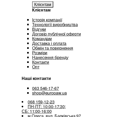
Клієнтам
Клієнтам
Історія компанії
Технології виробництва
Відгуки
Договір публічної оферти
Командам
Доставка і оплата
Обмін та повернення
Розміри
Нанесення бренду
Контакти
Опт
Наші контакти
063 546-17-67
shop@europaw.ua
068 159-12-23
ПН-ПТ: 10:00-17:30;
СБ: 11:00-16:00
м.Одеса, вул. Балківська 97