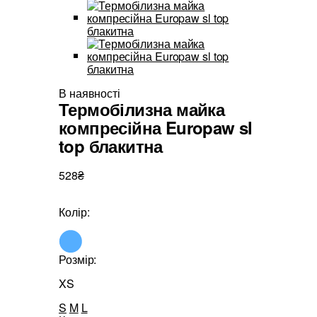
В наявності
Термобілизна майка
компресійна Europaw sl
top блакитна
528₴
Колір:
Розмір:
XS
S
M
L