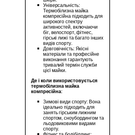
Універсальність:
Термобілизна майка
компресійна підходить для
широкого спектру
активностей, включаючи
біг, велоспорт, фітнес,
гірські лижі та багато інших
видів спорту.
Довговічність: Якісні
матеріали та професійне
виконання гарантують
тривалий термін служби
цієї майки.
Де і коли використовується
термобілизна майка
компресійна
:
Зимові види спорту: Вона
ідеально підходить для
занять гірським лижним
спортом, сноубордингом та
льодовиковими видами
спорту.
Фітнес та бодібілдинг: