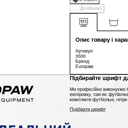
До кошика
Опис товару і хар
Артикул:
3500
Бренд:
Europaw
Підбирайте шрифт д
Ми професійно виконуємо б
екіпіровку, такі як: футбол
комплекти футбольні, гетри 
Підібрати шрифт