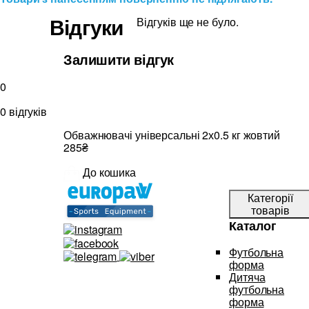
Відгуки
Відгуків ще не було.
Залишити відгук
0
0 відгуків
Обважнювачі універсальні 2х0.5 кг жовтий
285₴
До кошика
Категорії
товарів
Каталог
Футбольна
форма
Дитяча
футбольна
форма