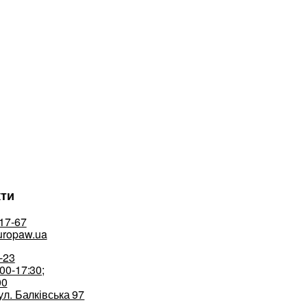
кти
17-67
ropaw.ua
-23
00-17:30;
00
ул. Балківська 97