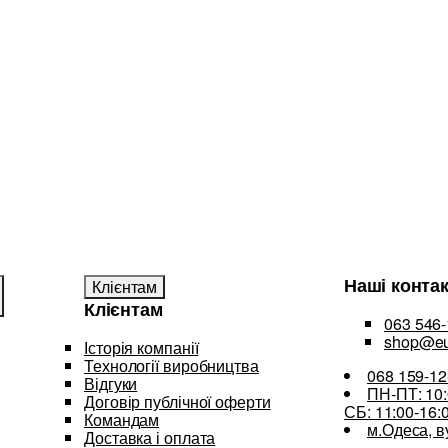
Наші конта
Клієнтам
Клієнтам
063 546-
shop@eu
Історія компанії
Технології виробництва
068 159-12
Відгуки
ПН-ПТ: 10:
Договір публічної оферти
СБ: 11:00-16:
Командам
м.Одеса, в
Доставка і оплата