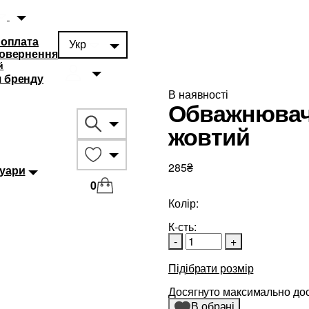
 оплата
Укр
повернення
й
 бренду
В наявності
Обважнювачі 
жовтий
285₴
суари
0
Колір:
К-сть:
-
+
Підібрати розмір
Досягнуто максимально дост
В обрані