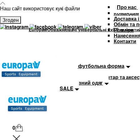
Про нас
Наш сайт використовує кукі файли
Командам
Доставка і
Згоден
Обмін та 
Europaw
Обважнювачі універсальні 2х0.5 кг жовти
Розміри
Нанесення
Контакти
Каталог
Футбольна форма
Дитяча футбольна форма
М'ячі
Тренувальний інвентар та аксе
Спортивний одяг
SALE
0