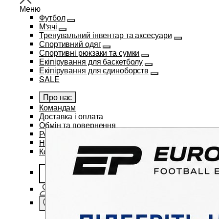
Меню
Футбол
М'ячі
Тренувальний інвентар та аксесуари
Спортивний одяг
Спортивні рюкзаки та сумки
Екіпірування для баскетболу
Екіпірування для єдиноборств
SALE
Про нас
Командам
Доставка і оплата
Обмін та повернення
Розміри
Нанесення бренду
Контакти
Укр
Вхід
Улюблене