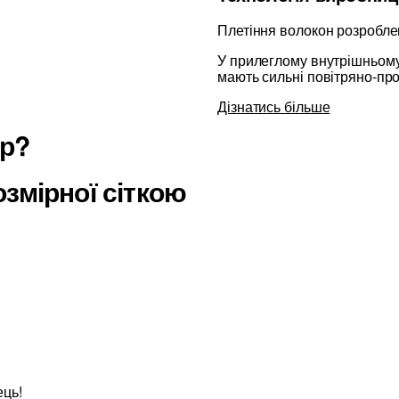
Плетіння волокон розробле
У прилеглому внутрішньому 
мають сильні повітряно-про
Дізнатись більше
ір?
змірної сіткою
ець!