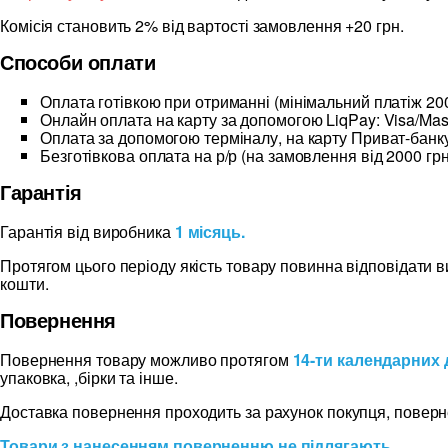
Комісія становить 2% від вартості замовлення +20 грн.
Способи оплати
Оплата готівкою при отриманні (мінімальний платіж 200
Онлайн оплата на карту за допомогою LiqPay: Visa/Mas
Оплата за допомогою терміналу, на карту Приват-банку
Безготівкова оплата на р/р (на замовлення від 2000 грн
Гарантія
Гарантія від виробника
1 місяць.
Протягом цього періоду якість товару повинна відповідати 
кошти.
Повернення
Повернення товару можливо протягом
14-ти календарних 
упаковка, ,бірки та інше.
Доставка повернення проходить за рахунок покупця, поверн
Товари з нанесенням поверненню не підлягають.