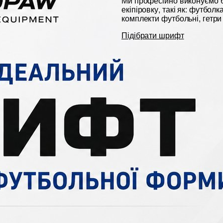
Ми професійно виконуємо б
екіпіровку, такі як: футбол
комплекти футбольні, гетри 
Підібрати шрифт