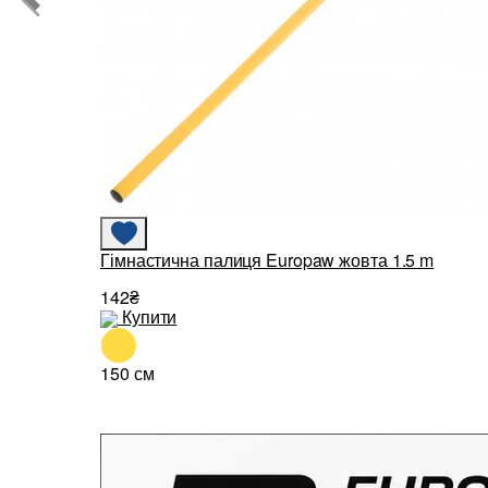
Гімнастична палиця Europaw жовта 1.5 m
142₴
Купити
150 см