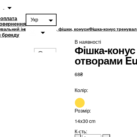
 оплата
Укр
повернення
увальний інвентар
Бар'єри, фішки, конуси
Фішка-конус тренувал
 бренду
В наявності
Фішка-конус
отворами Eu
68₴
суари
0
Колір:
Розмір:
14x30 cm
К-сть: