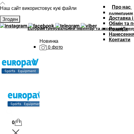
Про нас
Наш сайт використовує кукі файли
Командам
Доставка і
Згоден
Обмін та 
Europaw
Тренувальний інвентар та аксесуари
Трен
Розміри
Нанесення
Контакти
Новинка
0 фото
Каталог
Футбольна форма
Дитяча футбольна форма
М'ячі
Тренувальний інвентар та аксе
Спортивний одяг
SALE
0