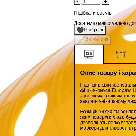
-
+
Підібрати розмір
Досягнуто максимально дост
В обрані
До кошика
Опис товару і хар
Підніміть свій тренувал
фішки-конуса Europaw. Ц
забезпечує максимальну 
завдяки унікальному диз
Розміри 14x30 см роблят
яких поверхнях та в будь
дозволяють легко вставл
маркери для створення р