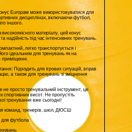
конус Europaw може використовуватися для
ортивних дисциплінах, включаючи футбол,
ато іншого.
з високоякісного матеріалу, цей конус
 та надійність під час інтенсивних тренувань.
компактний, легко транспортується і
його ідеальним для тренувань як на
 в приміщенні.
ання: Підходить для ігрових ситуацій, вправ
цію, а також для тренувань зі зміцнення
е не просто тренувальний інструмент, це
х спортивних висот. Не пропустіть
ої тренування вже сьогодні!
я команд, тренерів, шкіл, ДЮСШ
для футбола
енувань