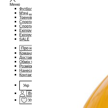
Меню
Футбол
М'ячі
Тренувальний інвентар та аксесуари
Спортивний одяг
Спортивні рюкзаки та сумки
Екіпірування для баскетболу
Екіпірування для єдиноборств
SALE
Про нас
Командам
Доставка і оплата
Обмін та повернення
Розміри
Нанесення бренду
Контакти
Укр
Вхід
Улюблене