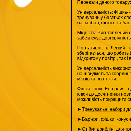
Переваги даного товару:
Універсальність: Фішка-
тренувань у багатьох сп
баскетбол, фітнес та баг
Міцність: Виготовлений і
забезпечує довговічність
Портативність: Легкий і 
зберігається, що робить 
відкритому повітрі, так і
Універсальність використ
на швидкість та координа
м'язів та розтяжки.
Фішка-конус Europaw – ц
ключ до досягнення нови
можливість покращити св
►
Тренувальні набори
дл
►
Бар'єри, фішки, конуси
►
Стійки дриблінг
для тр