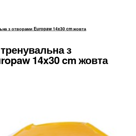
ьна з отворами Europaw 14x30 cm жовта
 тренувальна з
ropaw 14x30 cm жовта