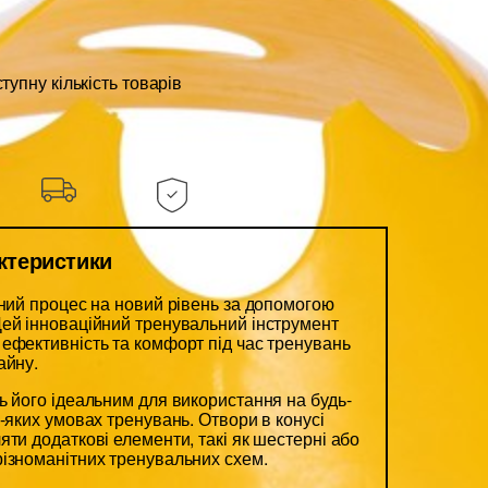
упну кількість товарів
актеристики
ьний процес на новий рівень за допомогою
ей інноваційний тренувальний інструмент
ефективність та комфорт під час тренувань
айну.
ь його ідеальним для використання на будь-
-яких умовах тренувань. Отвори в конусі
яти додаткові елементи, такі як шестерні або
ізноманітних тренувальних схем.