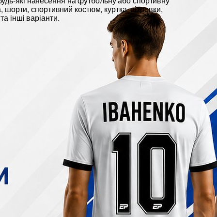
удь-які нанесення на футбольну або спортивну
ка, шорти, спортивний костюм, куртка, вітровки,
та інші варіанти.