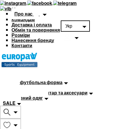
Про нас
Командам
Доставка і оплата
Укр
Обмін та повернення
Розміри
Нанесення бренду
Контакти
Каталог
Футбольна форма
Дитяча футбольна форма
М'ячі
Тренувальний інвентар та аксесуари
Спортивний одяг
SALE