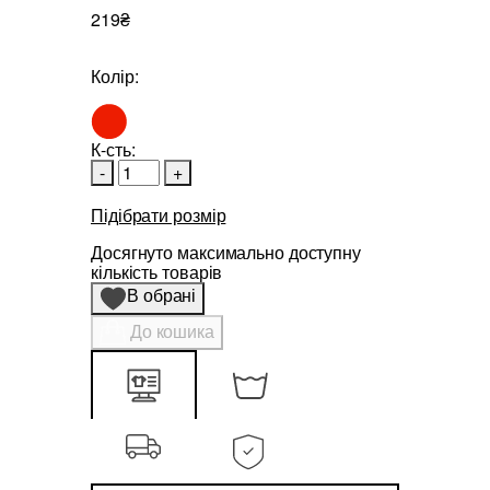
219₴
Колір:
К-сть:
-
+
Підібрати розмір
Досягнуто максимально доступну
кількість товарів
В обрані
До кошика