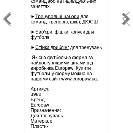
команд або на індивідуальних
заняттях.
►
Тренувальні набори
для
команд, тренерів, шкіл, ДЮСШ
►
Бар'єри, фішки, конуси
для
футбола
►
Стійки дриблінг
для тренувань
Якісна футбольна форма за
найдоступнішими цінами від
виробника Europaw. Купити
футбольну форму можна на
нашому сайті
www.europaw.ua
.
Артикул:
3982
Бренд:
Europaw
Призначення:
Для тренувань
Матеріал:
Пластик