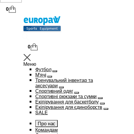
0
0
Меню
Футбол
М'ячі
Тренувальний інвентар та
аксесуари
Спортивний одяг
Спортивні рюкзаки та сумки
Екіпірування для баскетболу
Екіпірування для єдиноборств
SALE
Про нас
Командам