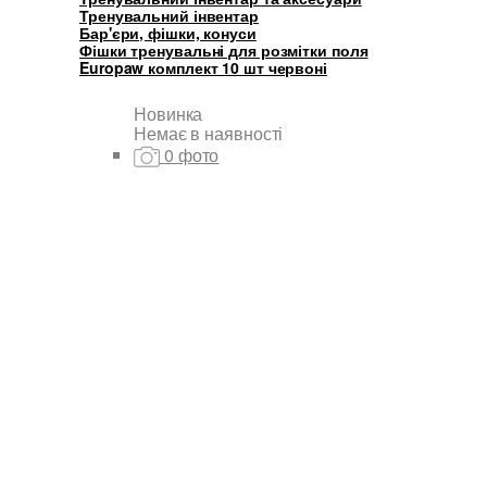
Тренувальний інвентар
Бар'єри, фішки, конуси
Фішки тренувальні для розмітки поля
Europaw комплект 10 шт червоні
Новинка
Немає в наявності
0 фото