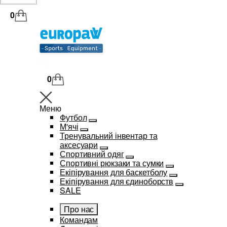
0
0
Меню
Футбол
М'ячі
Тренувальний інвентар та
аксесуари
Спортивний одяг
Спортивні рюкзаки та сумки
Екіпірування для баскетболу
Екіпірування для єдиноборств
SALE
Про нас
Командам