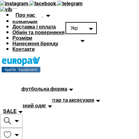
Про нас
Командам
Доставка і оплата
Укр
Обмін та повернення
Розміри
Нанесення бренду
Контакти
Каталог
Футбольна форма
Дитяча футбольна форма
М'ячі
Тренувальний інвентар та аксесуари
Спортивний одяг
SALE