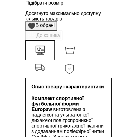
Підібрати розмір
Досягнуто максимально доступну
кількість товарів
В обрані
До кошика
Опис товару і характеристики
Комплект спортивної
футбольної форми
Europaw
виготовлена з
надлегкої та ультратонкої
дихаючої повітропроникної
спортивної трикотажної тканини
з додаванням поліефірної нитки
CoolMax. Завдяки цьому