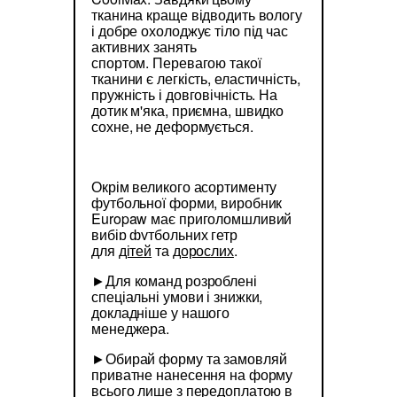
тканина краще відводить вологу
і добре охолоджує тіло під час
активних занять
спортом. Перевагою такої
тканини є легкість, еластичність,
пружність і довговічність. На
дотик м'яка, приємна, швидко
сохне, не деформується.
Окрім великого асортименту
футбольної форми, виробник
Europaw має приголомшливий
вибір футбольних гетр
для
дітей
та
дорослих
.
►Для команд розроблені
спеціальні умови і знижки,
докладніше у нашого
менеджера.
►Обирай форму та замовляй
приватне нанесення на форму
всього лише з передоплатою в