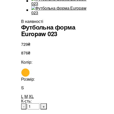
В наявності
Футбольна форма
Europaw 023
729₴
876₴
Колір:
Розмір:
S
L
M
XL
К-сть:
-
+