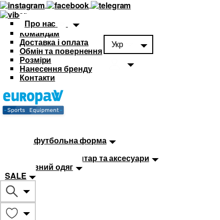
Про нас
Командам
Доставка і оплата
Укр
Обмін та повернення
Розміри
Нанесення бренду
Контакти
Каталог
Футбольна форма
Дитяча футбольна форма
М'ячі
Тренувальний інвентар та аксесуари
Спортивний одяг
SALE