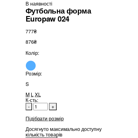
В наявності
Футбольна форма
Europaw 024
777₴
876₴
Колір:
Розмір:
S
M
L
XL
К-сть:
-
+
Підібрати розмір
Досягнуто максимально доступну
кількість товарів