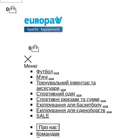
0
0
Меню
Футбол
М'ячі
Тренувальний інвентар та
аксесуари
Спортивний одяг
Спортивні рюкзаки та сумки
Екіпірування для баскетболу
Екіпірування для єдиноборств
SALE
Про нас
Командам