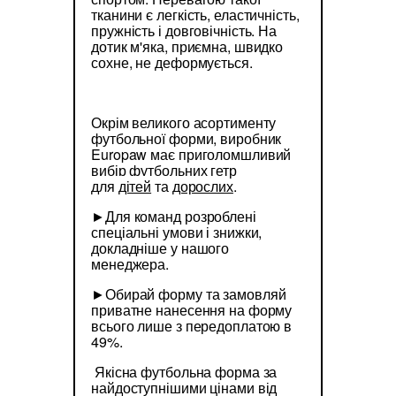
тканини є легкість, еластичність,
пружність і довговічність. На
дотик м'яка, приємна, швидко
сохне, не деформується.
Окрім великого асортименту
футбольної форми, виробник
Europaw має приголомшливий
вибір футбольних гетр
для
дітей
та
дорослих
.
►Для команд розроблені
спеціальні умови і знижки,
докладніше у нашого
менеджера.
►Обирай форму та замовляй
приватне нанесення на форму
всього лише з передоплатою в
49%.
Якісна футбольна форма за
найдоступнішими цінами від