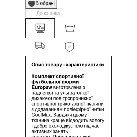
В обрані
До кошика
Опис товару і характеристики
Комплект спортивної
футбольної форми
Europaw
виготовлена з
надлегкої та ультратонкої
дихаючої повітропроникної
спортивної трикотажної тканини
з додаванням поліефірної нитки
CoolMax. Завдяки цьому
тканина краще відводить вологу
і добре охолоджує тіло під час
активних занять
спортом. Перевагою такої