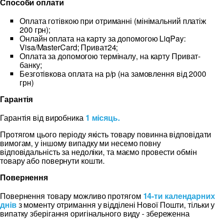
Способи оплати
Оплата готівкою при отриманні (мінімальний платіж
200 грн);
Онлайн оплата на карту за допомогою LiqPay:
Visa/MasterCard; Приват24;
Оплата за допомогою терміналу, на карту Приват-
банку;
Безготівкова оплата на р/р (на замовлення від 2000
грн)
Гарантія
Гарантія від виробника
1 місяць.
Протягом цього періоду якість товару повинна відповідати
вимогам, у іншому випадку ми несемо повну
відповідальність за недоліки, та маємо провести обмін
товару або повернути кошти.
Повернення
Повернення товару можливо протягом
14-ти календарних
днів
з моменту отримання у відділені Нової Пошти, тільки у
випатку зберігання оригінального виду - збереженна