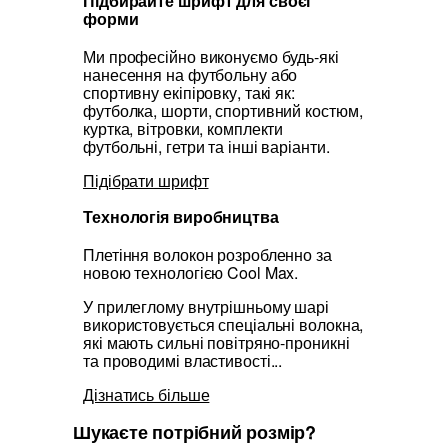
Підбирайте шрифт для своєї
форми
Ми професійно виконуємо будь-які
нанесення на футбольну або
спортивну екіпіровку, такі як:
футболка, шорти, спортивний костюм,
куртка, вітровки, комплекти
футбольні, гетри та інші варіанти.
Підібрати шрифт
Технологія виробництва
Плетіння волокон розробленно за
новою технологією Cool Max.
У прилеглому внутрішньому шарі
використовується спеціальні волокна,
які мають сильні повітряно-проникні
та проводимі властивості...
Дізнатись більше
Шукаєте потрібний розмір?