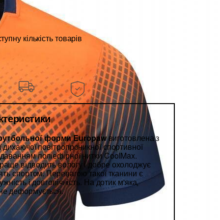
упну кількість товарів
актеристики
футбольної форми Europaw
виготовлена з
ї дихаючої повітропроникної спортивної
одаванням поліефірної нитки CoolMax.
раще відводить вологу і добре охолоджує
нять спортом. Перевагою такої тканини є
ужність і довговічність. На дотик м'яка,
 не деформується.