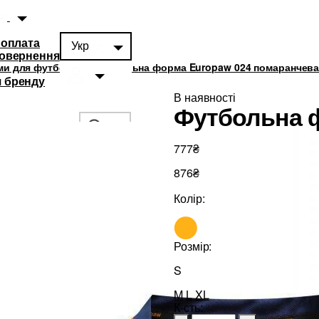
 оплата
Укр
повернення
и для футболістів
Футбольна форма Europaw 024 помаранчев
 бренду
В наявності
Футбольна 
777₴
876₴
суари
0
Колір:
Розмір:
S
M
L
XL
К-сть: