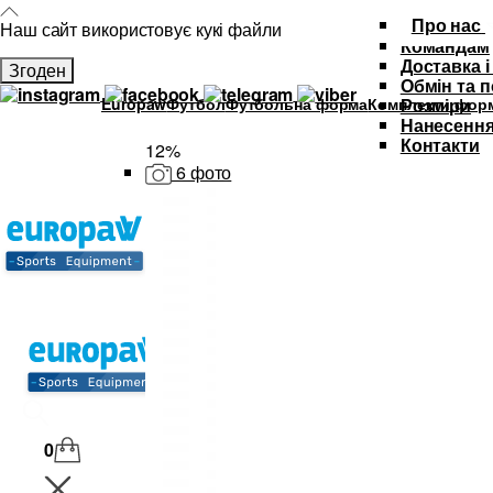
Про нас
Наш сайт використовує кукі файли
Командам
Доставка і
Згоден
Обмін та 
Europaw
Футбол
Футбольна форма
Комплекти форм
Розміри
Нанесення
Контакти
12%
6 фото
Каталог
Футбольна форма
Дитяча футбольна форма
М'ячі
Тренувальний інвентар та аксе
Спортивний одяг
SALE
0