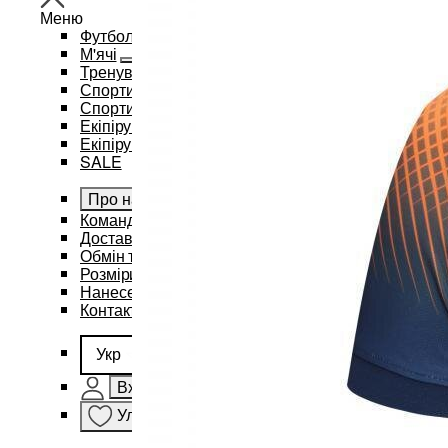
Меню
Футбол
М'ячі
Тренувальний інвентар та аксесуари
Спортивний одяг
Спортивні рюкзаки та сумки
Екіпірування для баскетболу
Екіпірування для єдиноборств
SALE
Про нас
Командам
Доставка і оплата
Обмін та повернення
Розміри
Нанесення бренду
Контакти
Укр
Вхід
Улюблене