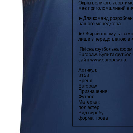
Окрім великого асортим
має приголомшливий виб
►Для команд розроблені 
нашого менеджера.
►Обирай форму та замо
лише з передоплатою в 
Якісна футбольна форма
Europaw. Купити футбо
сайті
www.europaw.ua
.
Артикул:
3158
Бренд:
Europaw
Призначення:
Футбол
Матеріал:
поліэстер
Вид виробу:
форма ігрова