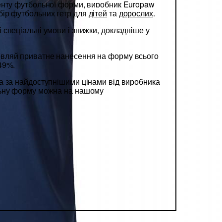
енту футбольної форми, виробник Europaw
ір футбольних гетр для
дітей
та
дорослих
.
спеціальні умови і знижки, докладніше у
вляй приватне нанесення на форму всього
49%.
 за найдоступнішими цінами від виробника
льну форму можна на нашому