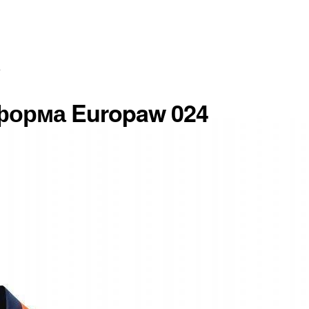
а
форма Europaw 024