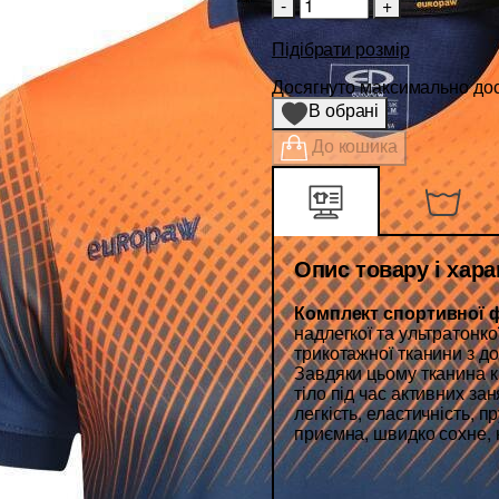
-
+
Підібрати розмір
Досягнуто максимально дост
В обрані
До кошика
Опис товару і хар
Комплект спортивної 
надлегкої та ультратонко
трикотажної тканини з д
Завдяки цьому тканина к
тіло під час активних за
легкість, еластичність, пр
приємна, швидко сохне,