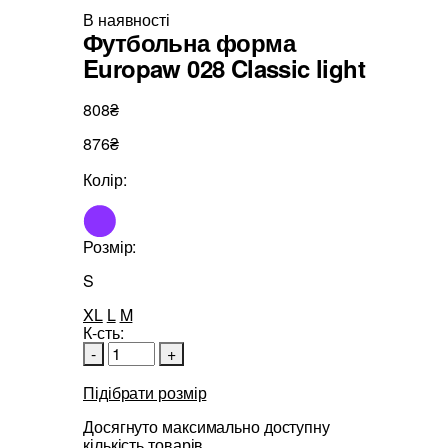
В наявності
Футбольна форма
Europaw 028 Classic light
808₴
876₴
Колір:
Розмір:
S
XL
L
M
К-сть:
-
+
Підібрати розмір
Досягнуто максимально доступну
кількість товарів