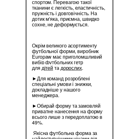
спортом. Перевагою такої
тканини є легкість, еластичність,
пружність і довговічність. На
дотик м'яка, приємна, швидко
сохне, не деформується.
Окрім великого асортименту
футбольної форми, виробник
Europaw має приголомшливий
вибір футбольних гетр
для
дітей
та
дорослих
.
►Для команд розроблені
спеціальні умови і знижки,
докладніше у нашого
менеджера.
►Обирай форму та замовляй
приватне нанесення на форму
всього лише з передоплатою в
49%.
Якісна футбольна форма за
найдоступнішими цінами від