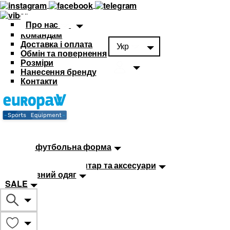
Про нас
Командам
Доставка і оплата
Укр
Обмін та повернення
Розміри
Нанесення бренду
Контакти
Каталог
Футбольна форма
Дитяча футбольна форма
М'ячі
Тренувальний інвентар та аксесуари
Спортивний одяг
SALE