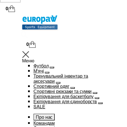
0
0
Меню
Футбол
М'ячі
Тренувальний інвентар та
аксесуари
Спортивний одяг
Спортивні рюкзаки та сумки
Екіпірування для баскетболу
Екіпірування для єдиноборств
SALE
Про нас
Командам