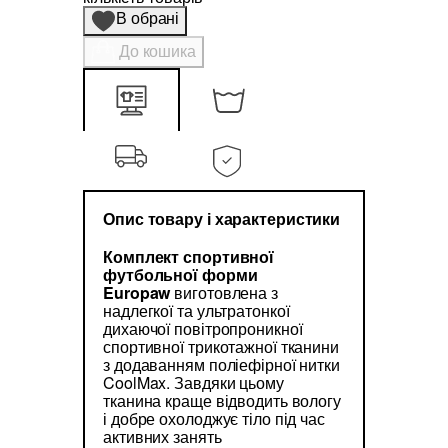
В обрані
До кошика
Опис товару і характеристики
Комплект спортивної
футбольної форми
Europaw
виготовлена з
надлегкої та ультратонкої
дихаючої повітропроникної
спортивної трикотажної тканини
з додаванням поліефірної нитки
CoolMax. Завдяки цьому
тканина краще відводить вологу
і добре охолоджує тіло під час
активних занять