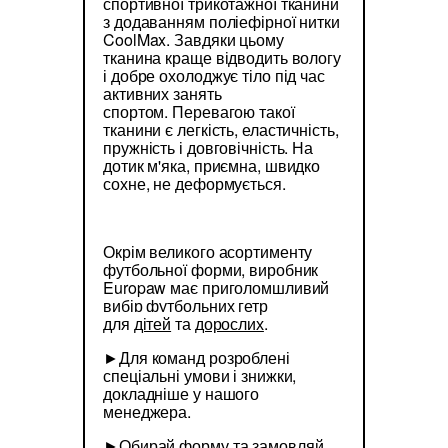
спортивної трикотажної тканини
з додаванням поліефірної нитки
CoolMax. Завдяки цьому
тканина краще відводить вологу
і добре охолоджує тіло під час
активних занять
спортом. Перевагою такої
тканини є легкість, еластичність,
пружність і довговічність. На
дотик м'яка, приємна, швидко
сохне, не деформується.
Окрім великого асортименту
футбольної форми, виробник
Europaw має приголомшливий
вибір футбольних гетр
для
дітей
та
дорослих
.
►Для команд розроблені
спеціальні умови і знижки,
докладніше у нашого
менеджера.
►Обирай форму та замовляй