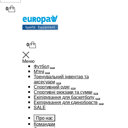
0
0
Меню
Футбол
М'ячі
Тренувальний інвентар та
аксесуари
Спортивний одяг
Спортивні рюкзаки та сумки
Екіпірування для баскетболу
Екіпірування для єдиноборств
SALE
Про нас
Командам