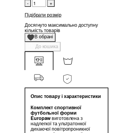
-
+
Підібрати розмір
Досягнуто максимально доступну
кількість товарів
В обрані
До кошика
Опис товару і характеристики
Комплект спортивної
футбольної форми
Europaw
виготовлена з
надлегкої та ультратонкої
дихаючої повітропроникної