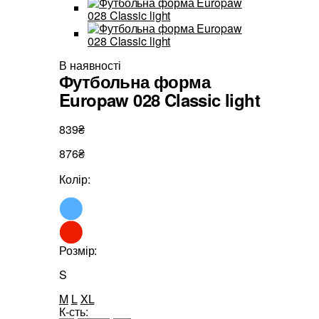
В наявності
Футбольна форма
Europaw 028 Classic light
839₴
876₴
Колір:
Розмір:
S
M
L
XL
К-сть: