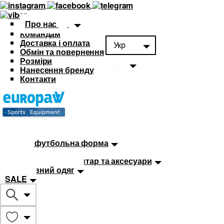
Про нас
Командам
Доставка і оплата
Укр
Обмін та повернення
Розміри
Нанесення бренду
Контакти
Каталог
Футбольна форма
Дитяча футбольна форма
М'ячі
Тренувальний інвентар та аксесуари
Спортивний одяг
SALE