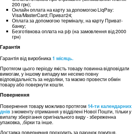
200 грн);
Онлайн оплата на карту за допомогою LiqPay:
Visa/MasterCard; Приват24;
Оплата за допомогою терміналу, на карту Приват-
банку;
Безготівкова оплата на р/р (на замовлення від 2000
грн)
Гарантія
Гарантія від виробника
1 місяць.
Протягом цього періоду якість товару повинна відповідати
вимогам, у іншому випадку ми несемо повну
відповідальність за недоліки, та маємо провести обмін
товару або повернути кошти.
Повернення
Повернення товару можливо протягом
14-ти календарних
днів
з моменту отримання у відділені Нової Пошти, тільки у
випатку зберігання оригінального виду - збереженна
упаковка, ,бірки та інше.
Доставка повернення проходить за рахунок покупця,