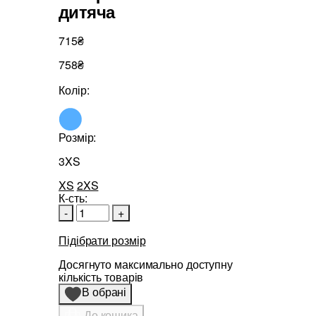
дитяча
715₴
758₴
Колір:
Розмір:
3XS
XS
2XS
К-сть:
-
+
Підібрати розмір
Досягнуто максимально доступну
кількість товарів
В обрані
До кошика