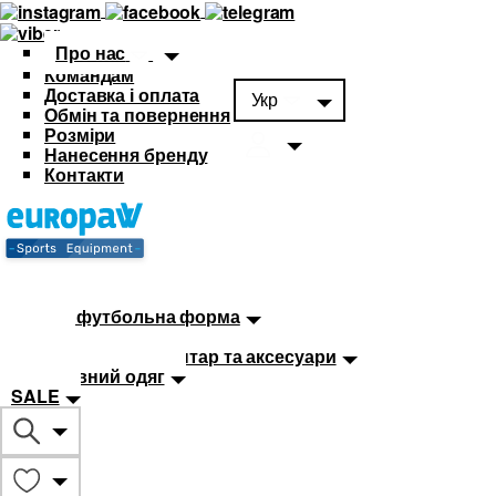
Про нас
Командам
Доставка і оплата
Укр
Обмін та повернення
Розміри
Нанесення бренду
Контакти
Каталог
Футбольна форма
Дитяча футбольна форма
М'ячі
Тренувальний інвентар та аксесуари
Спортивний одяг
SALE