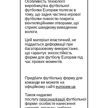
Особливість технології
виробництва футбольної
футболки Europaw полягає в
тому, що задня частина игрової
футболки повністю покрита
вентиляційними отворами, що
сприяє швидкому виведенню
вологи.
Цей матеріал еластичний, не
піддається деформації при
багаторазовому використанні,
що гарантує зносостійкість
форми для футболу Europaw під
час ігрових моментів.
Придбати футбольну форму для
команди ви можете на
офіційному сайті
europaw.ua
Також надаємо
послугу
персоналізації
футбольної
форми- особисте нанесення
номерів, прізвищ, емблем