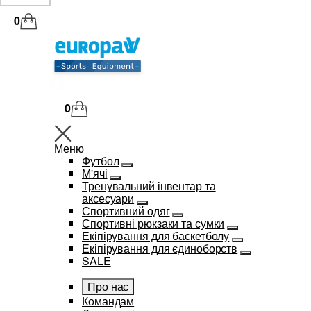
0
0
Меню
Футбол
М'ячі
Тренувальний інвентар та
аксесуари
Спортивний одяг
Спортивні рюкзаки та сумки
Екіпірування для баскетболу
Екіпірування для єдиноборств
SALE
Про нас
Командам