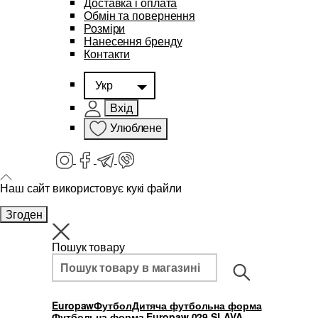
Доставка і оплата
Обмін та повернення
Розміри
Нанесення бренду
Контакти
Укр
Вхід
Улюблене
Наш сайт використовує кукі файли
Згоден
Пошук товару
Europaw
Футбол
Дитяча футбольна форма
Футбольна форма Europaw 029 SLAVA