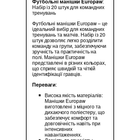
Футбольні манішки Europaw
:
Набір із 20 штук для командних
тренувань
Футбольні манішки Europaw – це
ідеальний вибір для командних
тренувань та матчів. Набір із 20
штук дозволяє легко розділити
команду на групи, забезпечуючи
зручність та практичність на
полі. Манішки Europaw
представлені в різних кольорах,
що сприяє швидкій та чіткій
ідентифікації гравців.
Переваги
:
Висока якість матеріалів:
Манішки Europaw
виготовлені з міцного та
дихаючого поліестеру, що
забезпечує комфорт та
довговічність навіть при
інтенсивних
навантаженнях.