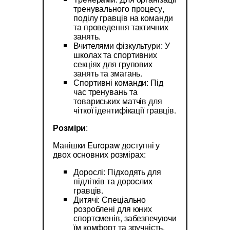
тренувального процесу,
поділу гравців на команди
та проведення тактичних
занять.
Вчителями фізкультури: У
школах та спортивних
секціях для групових
занять та змагань.
Спортивні команди: Під
час тренувань та
товариських матчів для
чіткої ідентифікації гравців.
Розміри
:
Манішки Europaw доступні у
двох основних розмірах:
Дорослі: Підходять для
підлітків та дорослих
гравців.
Дитячі: Спеціально
розроблені для юних
спортсменів, забезпечуючи
їм комфорт та зручність.