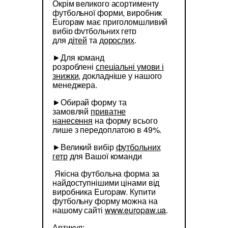
Окрім великого асортименту
футбольної форми, виробник
Europaw має приголомшливий
вибір футбольних гетр
для
дітей
та
дорослих
.
►Для команд
розроблені
спеціальні умови і
знижки
, докладніше у нашого
менеджера.
►Обирай форму та
замовляй
приватне
нанесення
на форму всього
лише з передоплатою в 49%.
►Великий вибір
футбольних
гетр
для Вашої команди
Якісна футбольна форма за
найдоступнішими цінами від
виробника Europaw. Купити
футбольну форму можна на
нашому сайті
www.europaw.ua
.
Артикул: