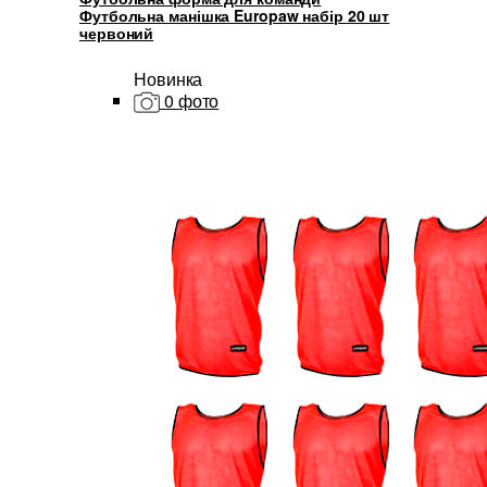
Футбольна манішка Europaw набір 20 шт
червоний
Новинка
0 фото