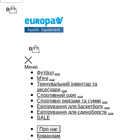
0
0
Меню
Футбол
М'ячі
Тренувальний інвентар та
аксесуари
Спортивний одяг
Спортивні рюкзаки та сумки
Екіпірування для баскетболу
Екіпірування для єдиноборств
SALE
Про нас
Командам