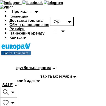
Про нас
Командам
Доставка і оплата
Укр
Обмін та повернення
Розміри
Нанесення бренду
Контакти
Каталог
Футбольна форма
Дитяча футбольна форма
М'ячі
Тренувальний інвентар та аксесуари
Спортивний одяг
SALE