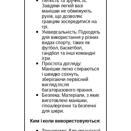
Легкість та зручність:
Завдяки легкій вазі
манішки не обмежують
рухів, що дозволяє
гравцям зосередитися на
грі.
Універсальність: Підходять
для використання у різних
видах спорту, таких як
футбол, баскетбол,
гандбол та інші командні
ігри.
Простота догляду:
Манішки легко стираються
і швидко сохнуть,
зберігаючи первісний
вигляд після
багаторазового прання.
Безпека: Матеріали, з яких
виготовлені манішки,
гіпоалергенні та безпечні
для шкіри.
Ким і коли використовуються
:
Тренерами: Для організації