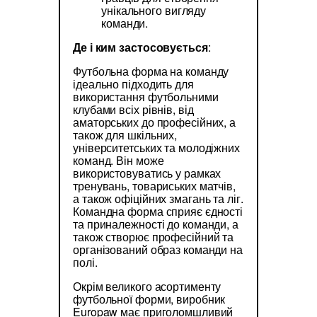
унікального вигляду
команди.
Де і ким застосовується
:
Футбольна форма на команду
ідеально підходить для
використання футбольними
клубами всіх рівнів, від
аматорських до професійних, а
також для шкільних,
університетських та молодіжних
команд. Він може
використовуватись у рамках
тренувань, товариських матчів,
а також офіційних змагань та ліг.
Командна форма сприяє єдності
та приналежності до команди, а
також створює професійний та
організований образ команди на
полі.
Окрім великого асортименту
футбольної форми, виробник
Europaw має приголомшливий