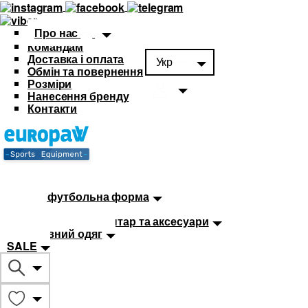
Про нас
Командам
Доставка і оплата
Укр
Обмін та повернення
Розміри
Нанесення бренду
Контакти
Каталог
Футбольна форма
Дитяча футбольна форма
М'ячі
Тренувальний інвентар та аксесуари
Спортивний одяг
SALE