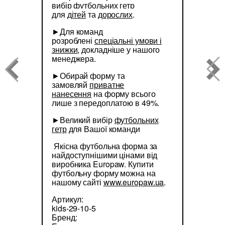
вибір футбольних гетр
для
дітей
та
дорослих
.
►Для команд
розроблені
спеціальні умови і
знижки
, докладніше у нашого
менеджера.
►Обирай форму та
замовляй
приватне
нанесення
на форму всього
лише з передоплатою в 49%.
►Великий вибір
футбольних
гетр
для Вашої команди
Якісна футбольна форма за
найдоступнішими цінами від
виробника Europaw. Купити
футбольну форму можна на
нашому сайті
www.europaw.ua
.
Артикул:
kids-29-10-5
Бренд: