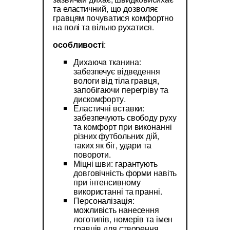
та еластичний, що дозволяє
гравцям почуватися комфортно
на полі та вільно рухатися.
особливості
:
Дихаюча тканина:
забезпечує відведення
вологи від тіла гравця,
запобігаючи перегріву та
дискомфорту.
Еластичні вставки:
забезпечують свободу руху
та комфорт при виконанні
різних футбольних дій,
таких як біг, удари та
повороти.
Міцні шви: гарантують
довговічність форми навіть
при інтенсивному
використанні та пранні.
Персоналізація:
можливість нанесення
логотипів, номерів та імен
гравців для створення