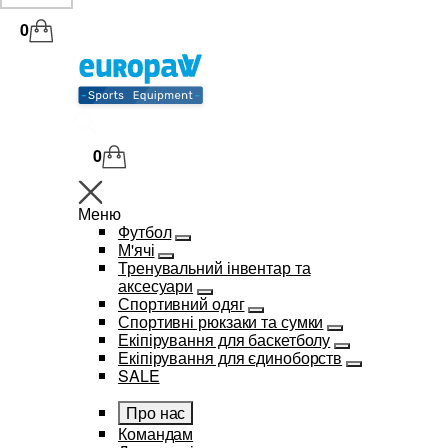
0
0
Меню
Футбол
М'ячі
Тренувальний інвентар та
аксесуари
Спортивний одяг
Спортивні рюкзаки та сумки
Екіпірування для баскетболу
Екіпірування для єдиноборств
SALE
Про нас
Командам