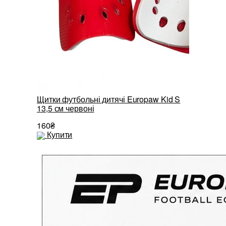
Щитки футбольні дитячі Europaw Kid S
Дитячі фу
13,5 см червоні
червоні
160₴
172₴
Купити
Купити