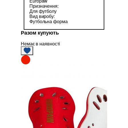
Europaw
Призначення:
Для футболу
Вид виробу:
Футбольна форма
Разом купують
Немає в наявності
Немає в н