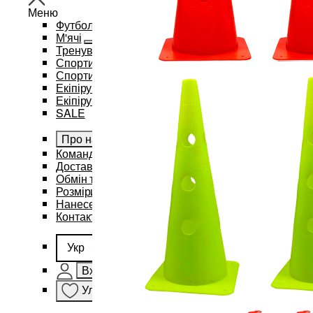
Меню
Футбол
М'ячі
Тренувальний інвентар та аксесуари
Спортивний одяг
Спортивні рюкзаки та сумки
Екіпірування для баскетболу
Екіпірування для єдиноборств
SALE
Про нас
Командам
Доставка і оплата
Обмін та повернення
Розміри
Нанесення бренду
Контакти
Укр
Вхід
Улюблене