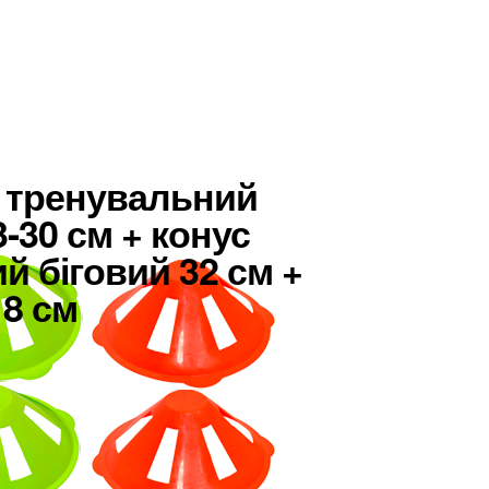
р тренувальний
3-30 см + конус
й біговий 32 см +
 8 см