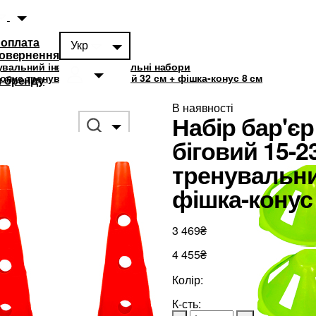
 оплата
Укр
повернення
увальний інвентар
Тренувальні набори
конус тренувальний біговий 32 см + фішка-конус 8 см
 бренду
В наявності
Набір бар'є
біговий 15-2
тренувальни
суари
0
фішка-конус
3 469₴
4 455₴
Колір:
К-сть: