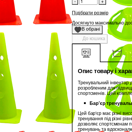
-
+
Підібрати розмір
Досягнуто максимально дост
В обрані
До кошика
Опис товару і хар
Тренувальний інвентар д
розробленим для підвище
спортсменів. Цей комплек
Бар'єр тренувальн
Цей бар'єр має різні вис
тренування під різні рів
дозволяє спортсменам по
тренувань та вдосконал