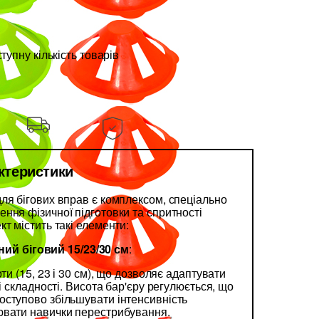
упну кількість товарів
актеристики
ля бігових вправ є комплексом, спеціально
ння фізичної підготовки та спритності
т містить такі елементи:
ий біговий 15/23/30 см
:
оти (15, 23 і 30 см), що дозволяє адаптувати
ні складності. Висота бар'єру регулюється, що
ступово збільшувати інтенсивність
ювати навички перестрибування.