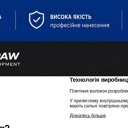
Технологія виробниц
Плетіння волокон розробле
У прилеглому внутрішньому 
мають сильні повітряно-про
Дізнатись більше
ір?