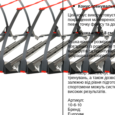
Конус тренувальн
Цей конус використовуєт
покращення маневреності,
певну точку фокусу та д
Фішка-конус 8 см
:
Фішка-конуси розміром 8 
пов'язаних із розміткою
маршрутів та орієнтува
покращувати координацію
Цей набір забезпечує мак
тренувань, а також дозв
залежно від рівня підгот
спортсмени можуть систе
високих результатів.
Артикул:
10-6-10
Бренд:
Europaw