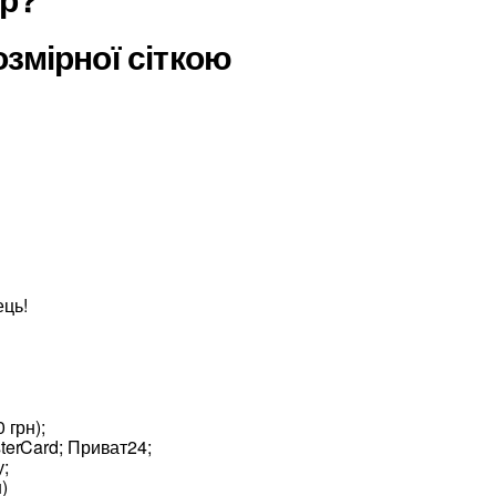
змірної сіткою
ець!
 грн);
terCard; Приват24;
;
)