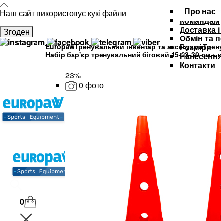
Про нас
Наш сайт використовує кукі файли
Командам
Доставка і
Згоден
Обмін та 
Europaw
Тренувальний інвентар та аксесуари
Трен
Розміри
Набір бар'єр тренувальний біговий 15-23-30 см + 
Нанесення
Контакти
23%
0 фото
Каталог
Футбольна форма
Дитяча футбольна форма
М'ячі
Тренувальний інвентар та аксе
Спортивний одяг
SALE
0