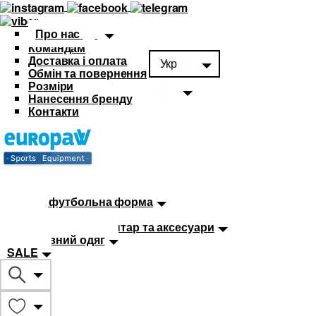
Про нас
Командам
Доставка і оплата
Укр
Обмін та повернення
Розміри
Нанесення бренду
Контакти
Каталог
Футбольна форма
Дитяча футбольна форма
М'ячі
Тренувальний інвентар та аксесуари
Спортивний одяг
SALE