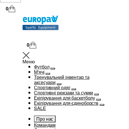
0
0
Меню
Футбол
М'ячі
Тренувальний інвентар та
аксесуари
Спортивний одяг
Спортивні рюкзаки та сумки
Екіпірування для баскетболу
Екіпірування для єдиноборств
SALE
Про нас
Командам