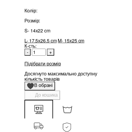
Колір:
Розмір:
S- 14x22 cm
L- 17.5x26.5 cm
M- 15x25 cm
К-сть:
-
+
Підібрати розмір
Досягнуто максимально доступну
кількість товарів
В обрані
До кошика