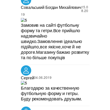
Совальський Богдан Михайлович
15.0
8.20
19
Замовив на сайті футбольну
форму та гетри.Все прийшло
надзвичайно
швидко.Замовлення ідеально
підійшло,все якісне,хоче й не
дороге.Магазину бажаю розвитку
та по більше покупців
Сергей
04.06.2019
Благодарю за качественную
футбольную форму и гетры.
Буду рекомендовать друзьям.