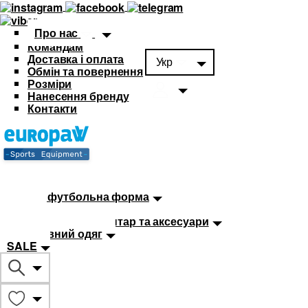
Про нас
Командам
Доставка і оплата
Укр
Обмін та повернення
Розміри
Нанесення бренду
Контакти
Каталог
Футбольна форма
Дитяча футбольна форма
М'ячі
Тренувальний інвентар та аксесуари
Спортивний одяг
SALE