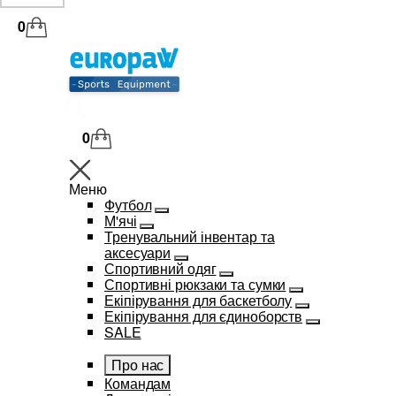
0
0
Меню
Футбол
М'ячі
Тренувальний інвентар та
аксесуари
Спортивний одяг
Спортивні рюкзаки та сумки
Екіпірування для баскетболу
Екіпірування для єдиноборств
SALE
Про нас
Командам