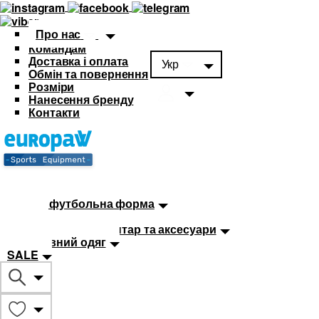
Про нас
Командам
Доставка і оплата
Укр
Обмін та повернення
Розміри
Нанесення бренду
Контакти
Каталог
Футбольна форма
Дитяча футбольна форма
М'ячі
Тренувальний інвентар та аксесуари
Спортивний одяг
SALE