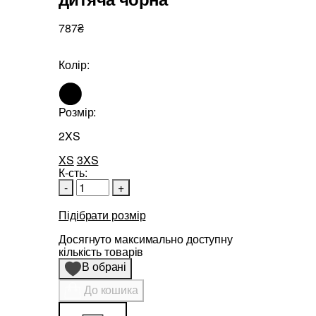
787₴
Колір:
Розмір:
2XS
XS
3XS
К-сть:
-
+
Підібрати розмір
Досягнуто максимально доступну
кількість товарів
В обрані
До кошика