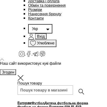
Доставка і оплата
Обмін та повернення
Розміри
Нанесення бренду
Контакти
Укр
Вхід
Улюблене
Наш сайт використовує кукі файли
Згоден
Пошук товару
Europaw
Футбол
Дитяча футбольна форма
Футбольна форма Europaw 029 SLAVA