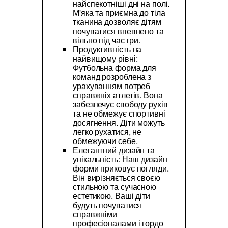
найспекотніші дні на полі.
М'яка та приємна до тіла
тканина дозволяє дітям
почуватися впевнено та
вільно під час гри.
Продуктивність на
найвищому рівні:
Футбольна форма для
команд розроблена з
урахуванням потреб
справжніх атлетів. Вона
забезпечує свободу рухів
та не обмежує спортивні
досягнення. Діти можуть
легко рухатися, не
обмежуючи себе.
Елегантний дизайн та
унікальність: Наш дизайн
форми приковує погляди.
Він вирізняється своєю
стильною та сучасною
естетикою. Ваші діти
будуть почуватися
справжніми
професіоналами і гордо