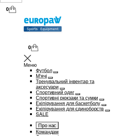
0
0
Меню
Футбол
М'ячі
Тренувальний інвентар та
аксесуари
Спортивний одяг
Спортивні рюкзаки та сумки
Екіпірування для баскетболу
Екіпірування для єдиноборств
SALE
Про нас
Командам