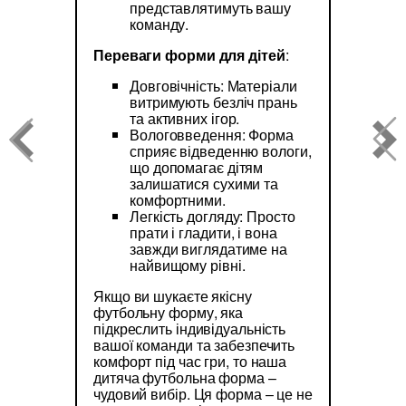
представлятимуть вашу
команду.
Переваги форми для дітей
:
Довговічність: Матеріали
витримують безліч прань
та активних ігор.
Вологовведення: Форма
сприяє відведенню вологи,
що допомагає дітям
залишатися сухими та
комфортними.
Легкість догляду: Просто
прати і гладити, і вона
завжди виглядатиме на
найвищому рівні.
Якщо ви шукаєте якісну
футбольну форму, яка
підкреслить індивідуальність
вашої команди та забезпечить
комфорт під час гри, то наша
дитяча футбольна форма –
чудовий вибір. Ця форма – це не