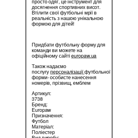
просто одяг, це інструмент для
досягнення спортивних висот.
Втілити свої футбольні мрії в
реальність з нашою унікальною
формою для дітей!
Придбати футбольну форму для
команди ви можете на
офіційному сайті
europaw.ua
Також надаємо
послугу
персоналізації
футбольної
форми- особисте нанесення
номерів, прізвищ, емблем
Артикул:
3738
Бренд:
Europaw
Призначення:
Футбол
Матеріал:
Поліестер
Вид виробу: