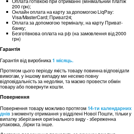
Оплата готівкою при отриманні (мінімальний платіж
200 грн);
Онлайн оплата на карту за допомогою LiqPay:
Visa/MasterCard; Приват24;
Оплата за допомогою терміналу, на карту Приват-
банку;
Безготівкова оплата на р/р (на замовлення від 2000
грн)
Гарантія
Гарантія від виробника
1 місяць.
Протягом цього періоду якість товару повинна відповідати
вимогам, у іншому випадку ми несемо повну
відповідальність за недоліки, та маємо провести обмін
товару або повернути кошти.
Повернення
Повернення товару можливо протягом
14-ти календарних
днів
з моменту отримання у відділені Нової Пошти, тільки у
випатку зберігання оригінального виду - збереженна
упаковка, ,бірки та інше.