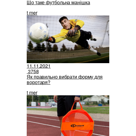
Що таке футбольна манішка
t mer
11.11.2021
3758
Як правильно вибрати форму для
воротаря?
t mer