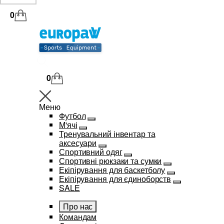
0
0
Меню
Футбол
М'ячі
Тренувальний інвентар та
аксесуари
Спортивний одяг
Спортивні рюкзаки та сумки
Екіпірування для баскетболу
Екіпірування для єдиноборств
SALE
Про нас
Командам