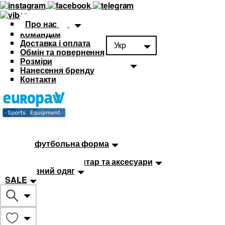
Про нас
Командам
Доставка і оплата
Укр
Обмін та повернення
Розміри
Нанесення бренду
Контакти
Каталог
Футбольна форма
Дитяча футбольна форма
М'ячі
Тренувальний інвентар та аксесуари
Спортивний одяг
SALE